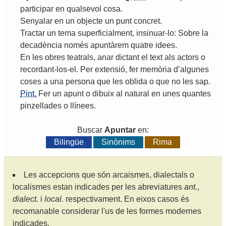
participar
en
qualsevol
cosa
.
Senyalar
en
un
objecte
un
punt
concret
.
Tractar
un
tema
superficialment
,
insinuar
-
lo
:
Sobre
la
decadència
només
apuntàrem
quatre
idees
.
En
les
obres
teatrals
,
anar
dictant
el
text
als
actors
o
recordant
-
los
-
el
.
Per
extensió
,
fer
memòria
d
’
algunes
coses
a
una
persona
que
les
oblida
o
que
no
les
sap
.
Pint.
Fer
un
apunt
o
dibuix
al
natural
en
unes
quantes
pinzellades
o
llínees
.
Buscar
Apuntar
en:
Bilingüe
Sinònims
Rima
Les accepcions que són arcaismes, dialectals o
localismes estan indicades per les abreviatures
ant.
,
dialect.
i
local.
respectivament. En eixos casos és
recomanable considerar l'us de les formes modernes
indicades.