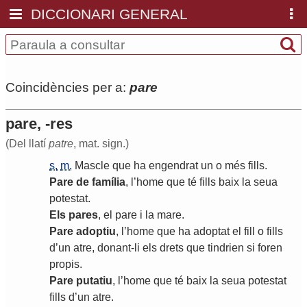
DICCIONARI GENERAL
Coincidències per a:
pare
pare, -res
(Del llatí
patre
, mat. sign.)
s.
m.
Mascle
que
ha
engendrat
un
o
més
fills
.
Pare
de
família
,
l
’
home
que
té
fills
baix
la
seua
potestat
.
Els
pares
,
el
pare
i
la
mare
.
Pare
adoptiu
,
l
’
home
que
ha
adoptat
el
fill
o
fills
d
’
un
atre
,
donant
-
li
els
drets
que
tindrien
si
foren
propis
.
Pare
putatiu
,
l
’
home
que
té
baix
la
seua
potestat
fills
d
’
un
atre
.