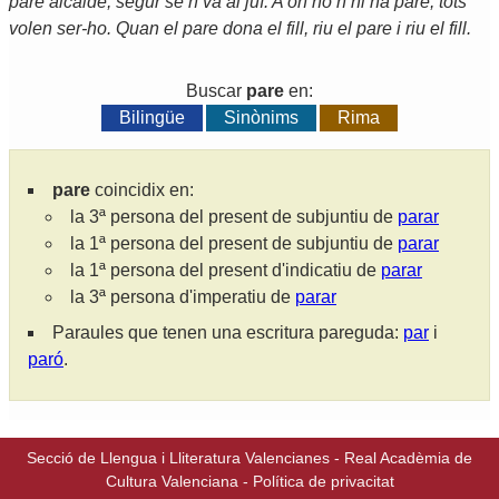
pare alcalde, segur se’n va al juí. A on no n’hi ha pare, tots
volen ser-ho. Quan el pare dona el fill, riu el pare i riu el fill.
Buscar
pare
en:
Bilingüe
Sinònims
Rima
pare
coincidix en:
la 3ª persona del present de subjuntiu de
parar
la 1ª persona del present de subjuntiu de
parar
la 1ª persona del present d'indicatiu de
parar
la 3ª persona d'imperatiu de
parar
Paraules que tenen una escritura pareguda:
par
i
paró
.
Secció de Llengua i Lliteratura Valencianes
-
Real Acadèmia de
Cultura Valenciana
-
Política de privacitat