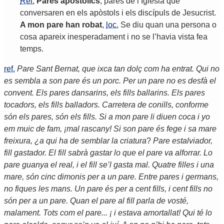
Rel.
Pares
apostòlics
,
pares
de
l
’
Iglésia
que
conversaren
en
els
apòstols
i
els
discípuls
de
Jesucrist
.
A
mon
pare
han
robat
,
loc.
Se
diu
quan
una
persona
o
cosa
apareix
inesperadament
i
no
se
l
’
havia
vista
fea
temps
.
ref.
Pare Sant Bernat, que ixca tan dolç com ha entrat. Qui no
es sembla a son pare és un porc. Per un pare no es desfà el
convent. Els pares dansarins, els fills ballarins. Els pares
tocadors, els fills balladors. Carretera de conills, conforme
són els pares, són els fills. Si a mon pare li diuen coca i yo
em muic de fam, ¡mal rascany! Si son pare és fege i sa mare
freixura, ¿a qui ha de semblar la criatura
?
Pare estalviador,
fill gastador. El fill sabrà gastar lo que el pare va alforrar. Lo
pare guanya el real, i el fill se’l gasta mal. Quatre filles i una
mare, són cinc dimonis per a un pare. Entre pares i germans,
no fiques les mans. Un pare és per a cent fills, i cent fills no
són per a un pare. Quan el pare al fill parla de vosté,
malament. Tots com el pare... ¡ i estava amortallat! Qui té lo