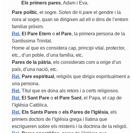
Els
primers
pares
,
Adam
i
Eva
.
Pare
polític
,
el
sogre
.
Solen
dir
-
li
pare
el
gendre
i
la
nora
al
sogre
,
quan
se
dirigixen
ad
ell
o
dins
de
l
’
entorn
familiar
pròxim
.
Rel.
El
Pare
Etern
o
el
Pare
,
la
primera
persona
de
la
Santíssima
Trinitat
.
Home
al
que
es
considera
cap
,
principi
vital
,
protector
,
etc
.,
d
’
un
poble
,
d
’
una
família
,
etc
.
Pares
de
la
pàtria
,
els
considerats
com
a
orige
d
’
un
país
,
d
’
una
nació
,
etc
.
Rel.
Pare
espiritual
,
religiós
que
dirigix
espiritualment
a
una
persona
.
Rel.
Títul
que
es
dona
als
retors
i
a
certs
religiosos
.
Rel.
El
Sant
Pare
o
el
Pare
Sant
,
el
Papa
,
el
cap
de
l
’
Iglésia
Catòlica
.
Rel.
Els
Sants
Pares
o
els
Pares
de
l
’
Iglésia
,
els
primers
doctors
de
l
’
Iglésia
grega
i
llatina
que
escrigueren
sobre
els
misteris
i
la
doctrina
de
la
religió
.