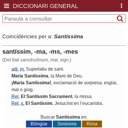
DICCIONARI GENERAL
Coincidències per a:
Santíssima
santíssim, -ma, -ms, -mes
(Del llatí
sanctissĭmum,
mat. sign.)
adj.
m.
Superlatiu
de
sant
.
Maria
Santíssima
,
la
Mare
de
Deu
.
¡
Maria
Santíssima
!
,
exclamació
de
sorpresa
,
esglai
,
mal
o
goig
.
Rel.
El
Santíssim
Sacrament
,
la
missa
.
Rel.
s.
El
Santíssim
,
Jesucrist
en
l
’
eucaristia
.
Buscar
Santíssima
en:
Bilingüe
Sinònims
Rima