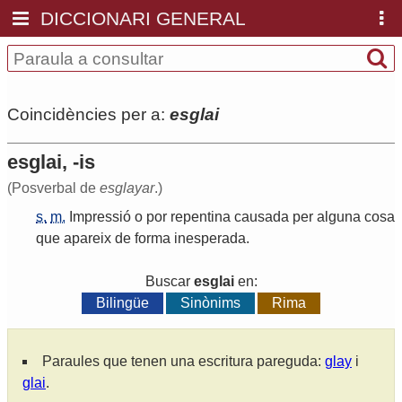
DICCIONARI GENERAL
Coincidències per a:
esglai
esglai, -is
(Posverbal de
esglayar
.)
s.
m.
Impressió
o
por
repentina
causada
per
alguna
cosa
que
apareix
de
forma
inesperada
.
Buscar
esglai
en:
Bilingüe
Sinònims
Rima
Paraules que tenen una escritura pareguda:
glay
i
glai
.