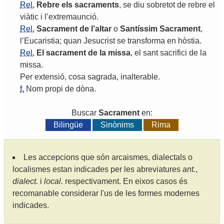
Rel.
Rebre
els
sacraments
,
se
diu
sobretot
de
rebre
el
viàtic
i
l
’
extremaunció
.
Rel.
Sacrament
de
l
’
altar
o
Santíssim
Sacrament
,
l
’
Eucaristia
;
quan
Jesucrist
se
transforma
en
hòstia
.
Rel.
El
sacrament
de
la
missa
,
el
sant
sacrifici
de
la
missa
.
Per
extensió
,
cosa
sagrada
,
inalterable
.
f.
Nom
propi
de
dòna
.
Buscar
Sacrament
en:
Bilingüe
Sinònims
Rima
Les accepcions que són arcaismes, dialectals o
localismes estan indicades per les abreviatures
ant.
,
dialect.
i
local.
respectivament. En eixos casos és
recomanable considerar l'us de les formes modernes
indicades.