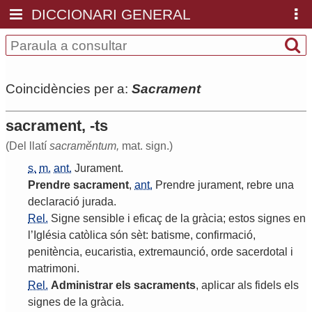
DICCIONARI GENERAL
Coincidències per a:
Sacrament
sacrament, -ts
(Del llatí
sacramĕntum,
mat. sign.)
s.
m.
ant.
Jurament
.
Prendre
sacrament
,
ant.
Prendre
jurament
,
rebre
una
declaració
jurada
.
Rel.
Signe
sensible
i
eficaç
de
la
gràcia
;
estos
signes
en
l
’
Iglésia
catòlica
són
sèt
:
batisme
,
confirmació
,
penitència
,
eucaristia
,
extremaunció
,
orde
sacerdotal
i
matrimoni
.
Rel.
Administrar
els
sacraments
,
aplicar
als
fidels
els
signes
de
la
gràcia
.