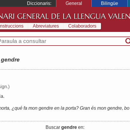
Diccionaris:
General
Bilingüe
NARI GENERAL DE LA LLENGUA VALE
Instruccions
Abreviatures
Colaboradors
:
gendre
ign.)
lla
.
 morta, ¿qué fa mon gendre en la porta? Gran és mon gendre, bo 
Buscar
gendre
en: