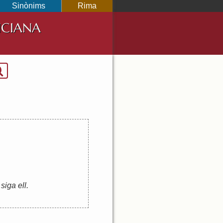
Sinònims
Rima
NCIANA
siga ell.