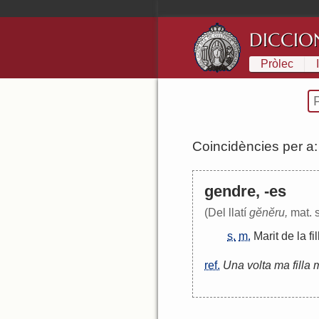
DICCIO
Pròlec
Coincidències per a
gendre, -es
(Del llatí
gĕnĕru,
mat. s
s.
m.
Marit
de
la
fi
ref.
Una volta ma filla