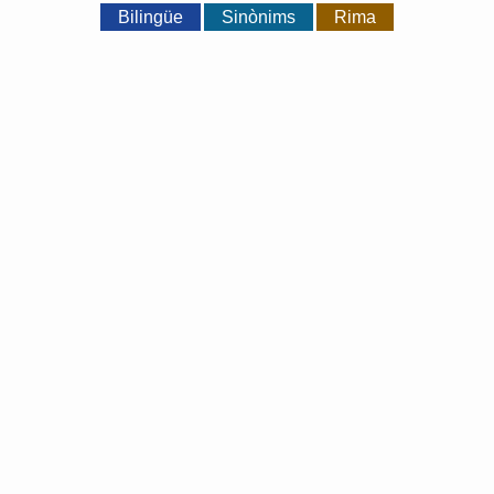
Bilingüe
Sinònims
Rima