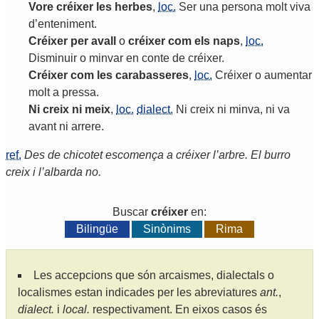
Vore
créixer
les
herbes
,
loc.
Ser
una
persona
molt
viva
d
’
enteniment
.
Créixer
per
avall
o
créixer
com
els
naps
,
loc.
Disminuir
o
minvar
en
conte
de
créixer
.
Créixer
com
les
carabasseres
,
loc.
Créixer
o
aumentar
molt
a
pressa
.
Ni
creix
ni
meix
,
loc.
dialect.
Ni
creix
ni
minva
,
ni
va
avant
ni
arrere
.
ref.
Des de chicotet escomença a créixer l’arbre. El burro
creix i l’albarda no.
Buscar
créixer
en:
Bilingüe
Sinònims
Rima
Les accepcions que són arcaismes, dialectals o
localismes estan indicades per les abreviatures
ant.
,
dialect.
i
local.
respectivament. En eixos casos és