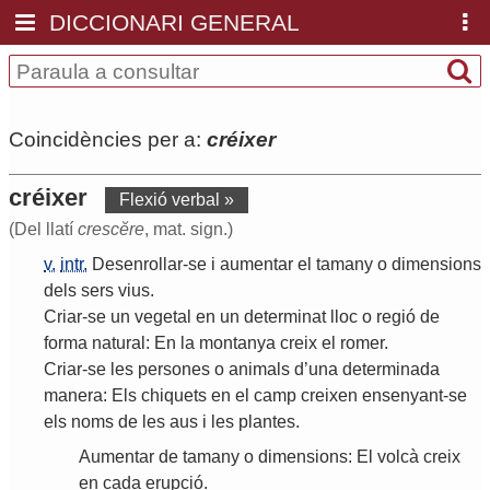
DICCIONARI GENERAL
Coincidències per a:
créixer
créixer
Flexió verbal »
(Del llatí
crescĕre
, mat. sign.)
v.
intr.
Desenrollar
-
se
i
aumentar
el
tamany
o
dimensions
dels
sers
vius
.
Criar
-
se
un
vegetal
en
un
determinat
lloc
o
regió
de
forma
natural
:
En
la
montanya
creix
el
romer
.
Criar
-
se
les
persones
o
animals
d
’
una
determinada
manera
:
Els
chiquets
en
el
camp
creixen
ensenyant
-
se
els
noms
de
les
aus
i
les
plantes
.
Aumentar
de
tamany
o
dimensions
:
El
volcà
creix
en
cada
erupció
.