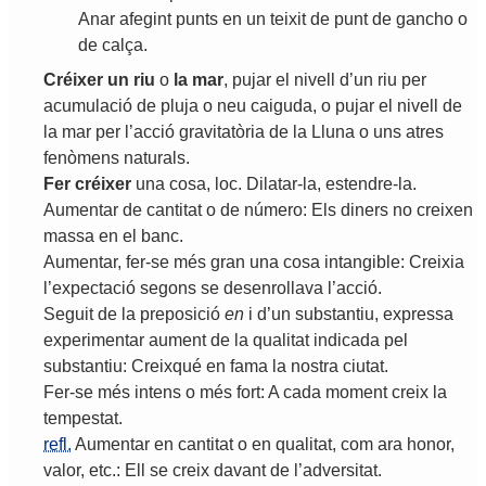
Anar
afegint
punts
en
un
teixit
de
punt
de
gancho
o
de
calça
.
Créixer
un
riu
o
la
mar
,
pujar
el
nivell
d
’
un
riu
per
acumulació
de
pluja
o
neu
caiguda
,
o
pujar
el
nivell
de
la
mar
per
l
’
acció
gravitatòria
de
la
Lluna
o
uns
atres
fenòmens
naturals
.
Fer
créixer
una
cosa
,
loc
.
Dilatar
-
la
,
estendre
-
la
.
Aumentar
de
cantitat
o
de
número
:
Els
diners
no
creixen
massa
en
el
banc
.
Aumentar
,
fer
-
se
més
gran
una
cosa
intangible
:
Creixia
l
’
expectació
segons
se
desenrollava
l
’
acció
.
Seguit
de
la
preposició
en
i
d
’
un
substantiu
,
expressa
experimentar
aument
de
la
qualitat
indicada
pel
substantiu
:
Creixqué
en
fama
la
nostra
ciutat
.
Fer
-
se
més
intens
o
més
fort
:
A
cada
moment
creix
la
tempestat
.
refl.
Aumentar
en
cantitat
o
en
qualitat
,
com
ara
honor
,
valor
,
etc
.:
Ell
se
creix
davant
de
l
’
adversitat
.