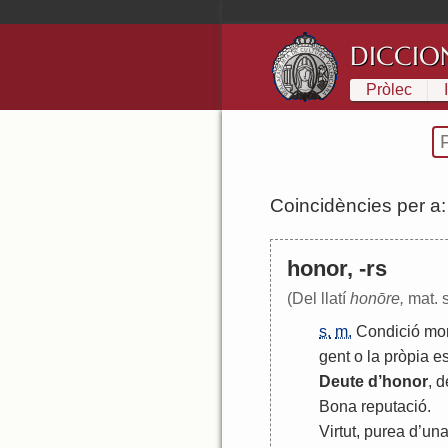
DICCIO
Pròlec
Coincidències per a
honor, -rs
(Del llatí
honōre,
mat. s
s.
m.
Condició
mor
gent
o
la
pròpia
e
Deute
d
’
honor
,
d
Bona
reputació
.
Virtut
,
purea
d
’
un