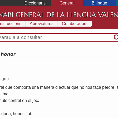
Diccionaris:
General
Bilingüe
NARI GENERAL DE LA LLENGUA VALE
Instruccions
Abreviatures
Colaboradors
:
honor
ign.)
al
que
comporta
una
manera
d
’
actuar
que
no
nos
faça
perdre
l
stima
.
eute
contret
en
el
joc
.
a
dòna
,
honestitat
.