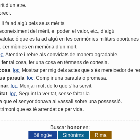
it
d
’
un
atre
.
preci
.
e
li
fa
ad
algú
pels
seus
mèrits
.
econeiximent
del
mèrit
,
el
poder
,
el
valor
,
etc
.,
d
’
algú
.
salutació
que
es
fa
ad
algú
en
les
cerimònies
militars
oportunes
,
cerimònies
en
memòria
d
’
un
mort
.
oc.
Atendre
i
rebre
als
convidats
de
manera
agradable
.
e
fer
tal
cosa
,
fer
una
cosa
en
térmens
de
cortesia
.
cosa
,
loc.
Mostrar
per
mig
dels
actes
que
s
’
és
mereixedor
de
re
ua
paraula
,
loc.
Complir
una
paraula
o
promesa
.
inar
,
loc.
Menjar
molt
de
lo
que
s
’
ha
servit
.
itat
,
loc.
Seguint
la
veritat
,
sense
faltar
-
la
.
ia
que
el
senyor
donava
al
vassall
sobre
una
possessió
.
trimoni
que
es
té
arrendat
de
per
vida
.
Buscar
honor
en:
Bilingüe
Sinònims
Rima