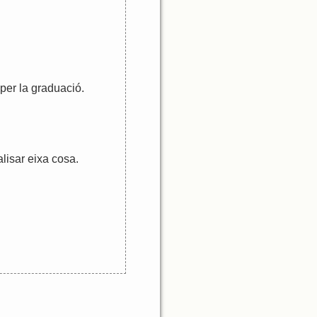
per
la
graduació
.
alisar
eixa
cosa
.