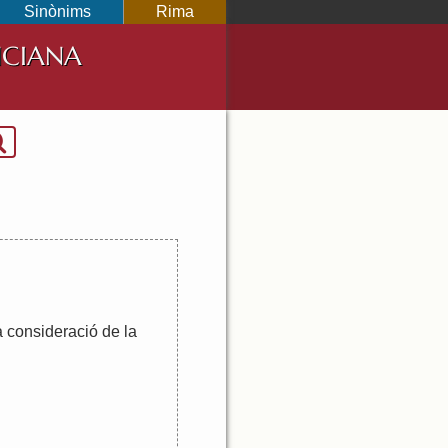
Sinònims
Rima
NCIANA
a
consideració
de
la