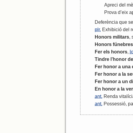
Apreci
del
mèr
Prova
d
’
eix
a
Deferència
que
s
plr.
Exhibició
del
r
Honors
militars
,
Honors
fúnebres
Fer
els
honors
,
l
Tindre
l
’
honor
d
Fer
honor
a
una
Fer
honor
a
la
se
Fer
honor
a
un
d
En
honor
a
la
ver
ant.
Renda
vitalíc
ant.
Possessió
,
pa