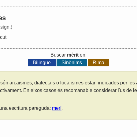
tes
sign.)
cut
.
Buscar
mèrit
en:
Bilingüe
Sinònims
Rima
són arcaismes, dialectals o localismes estan indicades per les
ctivament. En eixos casos és recomanable considerar l'us de 
una escritura pareguda:
merí
.