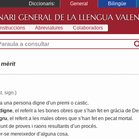
Diccionaris:
General
Bilingüe
NARI GENERAL DE LA LLENGUA VALE
Instruccions
Abreviatures
Colaboradors
:
mèrit
t. sign.)
a
una
persona
digne
d
’
un
premi
o
castic
.
digne
,
el
referit
a
les
bones
obres
que
s
’
han
fet
en
gràcia
de
De
gru
,
el
referit
a
les
males
obres
que
s
’
han
fet
en
pecat
mortal
.
junt
de
proves
i
raons
resultants
d
’
un
procés
.
r
-
se
mereixedor
d
’
alguna
cosa
.