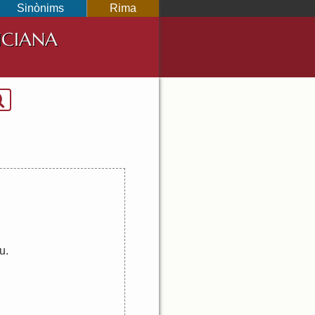
Sinònims
Rima
NCIANA
u
.