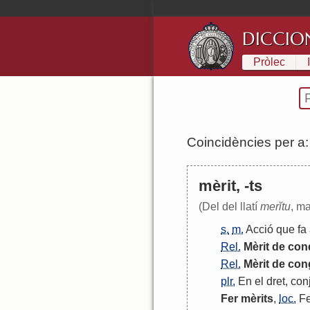
DICCIO
Pròlec
Coincidències per a
mèrit, -ts
(Del del llatí
merĭtu
, ma
s.
m.
Acció
que
fa
Rel.
Mèrit
de
con
Rel.
Mèrit
de
con
plr.
En
el
dret
,
con
Fer
mèrits
,
loc.
Fe