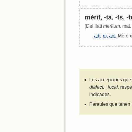
mèrit, -ta, -ts, -
(Del llatí
merĭtum,
mat. 
adj.
m.
ant.
Mereix
Les accepcions que 
dialect.
i
local.
respe
indicades.
Paraules que tenen 