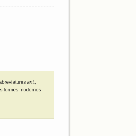
 abreviatures
ant.
,
les formes modernes