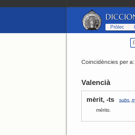
DICCIO
Pròlec
Coincidències per a
Valencià
mèrit, -ts
subs.
m
mérito
.