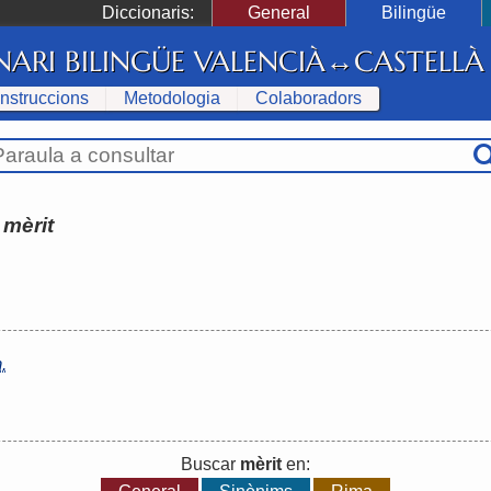
Diccionaris:
General
Bilingüe
NARI BILINGÜE VALENCIÀ↔CASTELLÀ
Instruccions
Metodologia
Colaboradors
:
mèrit
.
Buscar
mèrit
en: