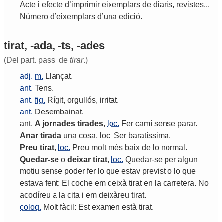
Acte
i
efecte
d
’
imprimir
eixemplars
de
diaris
,
revistes
...
Número
d
’
eixemplars
d
’
una
edició
.
tirat, -ada, -ts, -ades
(Del part. pass. de
tirar
.)
adj.
m.
Llançat
.
ant.
Tens
.
ant.
fig.
Rígit
,
orgullós
,
irritat
.
ant.
Desembainat
.
ant
.
A
jornades
tirades
,
loc.
Fer
camí
sense
parar
.
Anar
tirada
una
cosa
,
loc
.
Ser
baratíssima
.
Preu
tirat
,
loc.
Preu
molt
més
baix
de
lo
normal
.
Quedar
-
se
o
deixar
tirat
,
loc.
Quedar
-
se
per
algun
motiu
sense
poder
fer
lo
que
estav
previst
o
lo
que
estava
fent
:
El
coche
em
deixà
tirat
en
la
carretera
.
No
acodíreu
a
la
cita
i
em
deixàreu
tirat
.
coloq.
Molt
fàcil
:
Est
examen
està
tirat
.