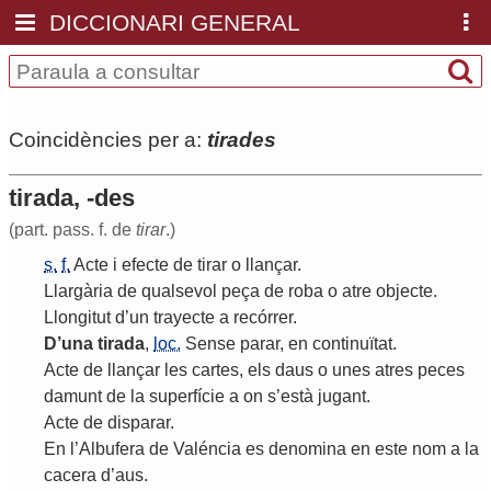
DICCIONARI GENERAL
Coincidències per a:
tirades
tirada, -des
(part. pass. f. de
tirar
.)
s.
f.
Acte
i
efecte
de
tirar
o
llançar
.
Llargària
de
qualsevol
peça
de
roba
o
atre
objecte
.
Llongitut
d
’
un
trayecte
a
recórrer
.
D
’
una
tirada
,
loc.
Sense
parar
,
en
continuïtat
.
Acte
de
llançar
les
cartes
,
els
daus
o
unes
atres
peces
damunt
de
la
superfície
a
on
s
’
està
jugant
.
Acte
de
disparar
.
En
l
’
Albufera
de
Valéncia
es
denomina
en
este
nom
a
la
cacera
d
’
aus
.