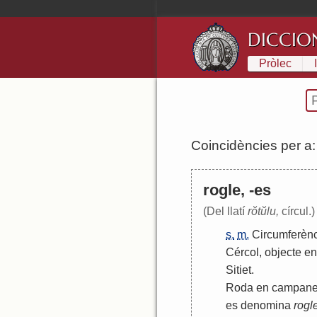
DICCIO
Pròlec
Coincidències per a
rogle, -es
(Del llatí
rŏtŭlu,
círcul.)
s.
m.
Circumferèn
Cércol
,
objecte
en
Sitiet
.
Roda
en
campane
es
denomina
rogl