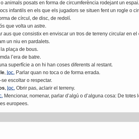
o
animals
posats
en
forma
de
circumferència
rodejant
un
espai
jocs
infantils
en
els
que
els
jugadors
se
situen
fent
un
rogle
o
ci
orma
de
círcul
,
de
disc
,
de
redolí
.
ós
que
volta
un
astre
.
r
aus
que
consistix
en
enviscar
un
tros
de
terreny
circular
en
el
lam
un
niu
en
pardalets
.
la
plaça
de
bous
.
umda
l
’
era
de
batre
.
una
superfície
a
on
hi
han
coses
diferents
al
restant
.
le
,
loc.
Parlar
quan
no
toca
o
de
forma
errada
.
-
se
escoltar
o
respectar
.
os
,
loc.
Obrir
pas
,
aclarir
el
terreny
.
c.
Mencionar
,
nomenar
,
parlar
d
’
algú
o
d
’
alguna
cosa
:
De
totes
les
europees
.