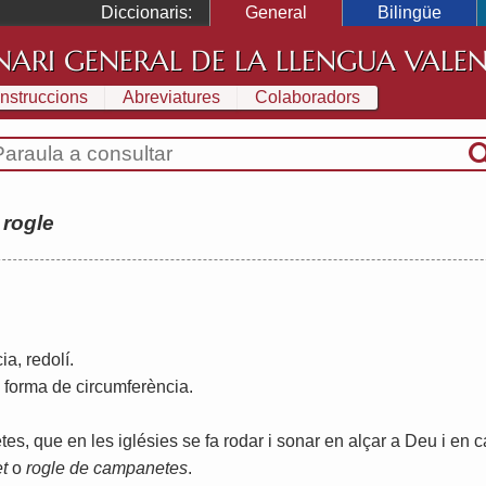
Diccionaris:
General
Bilingüe
NARI GENERAL DE LA LLENGUA VALE
Instruccions
Abreviatures
Colaboradors
:
rogle
cia
,
redolí
.
forma
de
circumferència
.
tes
,
que
en
les
iglésies
se
fa
rodar
i
sonar
en
alçar
a
Deu
i
en
c
et
o
rogle
de
campanetes
.