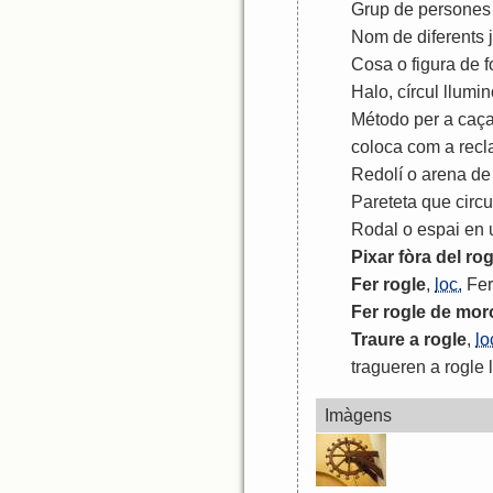
Grup
de
persones
Nom
de
diferents
Cosa
o
figura
de
f
Halo
,
círcul
llumin
Método
per
a
caça
coloca
com
a
rec
Redolí
o
arena
de
Pareteta
que
circ
Rodal
o
espai
en
Pixar
fòra
del
rog
Fer
rogle
,
loc.
Fer
Fer
rogle
de
mor
Traure
a
rogle
,
lo
tragueren
a
rogle
Imàgens