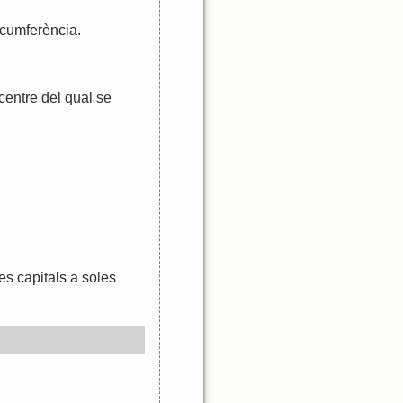
.
rcumferència
.
centre
del
qual
se
les
capitals
a
soles