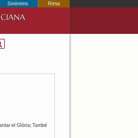
Sinònims
Rima
NCIANA
antar
el
Glòria
;
També