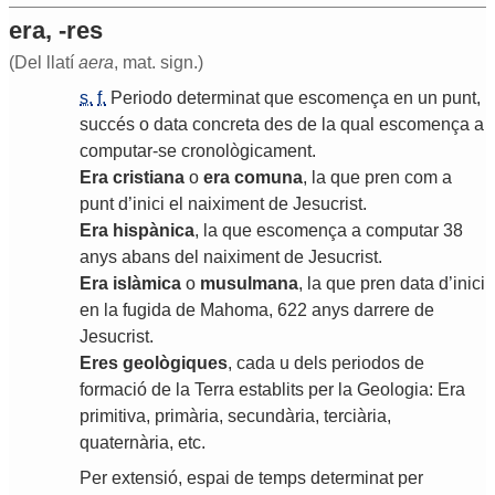
era, -res
(Del llatí
aera
, mat. sign.)
s.
f.
Periodo
determinat
que
escomença
en
un
punt
,
succés
o
data
concreta
des
de
la
qual
escomença
a
computar
-
se
cronològicament
.
Era
cristiana
o
era
comuna
,
la
que
pren
com
a
punt
d
’
inici
el
naiximent
de
Jesucrist
.
Era
hispànica
,
la
que
escomença
a
computar
38
anys
abans
del
naiximent
de
Jesucrist
.
Era
islàmica
o
musulmana
,
la
que
pren
data
d
’
inici
en
la
fugida
de
Mahoma
, 622
anys
darrere
de
Jesucrist
.
Eres
geològiques
,
cada
u
dels
periodos
de
formació
de
la
Terra
establits
per
la
Geologia
:
Era
primitiva
,
primària
,
secundària
,
terciària
,
quaternària
,
etc
.
Per
extensió
,
espai
de
temps
determinat
per