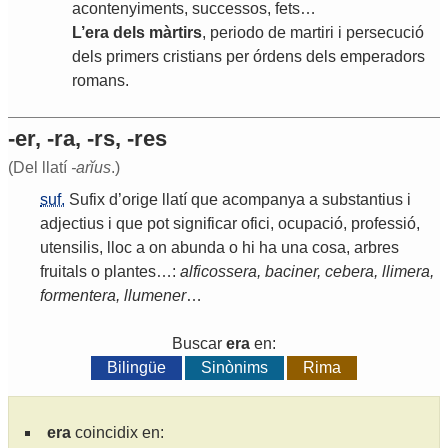
acontenyiments
,
successos
,
fets
…
L
’
era
dels
màrtirs
,
periodo
de
martiri
i
persecució
dels
primers
cristians
per
órdens
dels
emperadors
romans
.
-er, -ra, -rs, -res
(Del llatí
-arĭus
.)
suf.
Sufix
d
’
orige
llatí
que
acompanya
a
substantius
i
adjectius
i
que
pot
significar
ofici
,
ocupació
,
professió
,
utensilis
,
lloc
a
on
abunda
o
hi
ha
una
cosa
,
arbres
fruitals
o
plantes
…:
alficossera
,
baciner
,
cebera
,
llimera
,
formentera
,
llumener
…
Buscar
era
en:
Bilingüe
Sinònims
Rima
era
coincidix en: