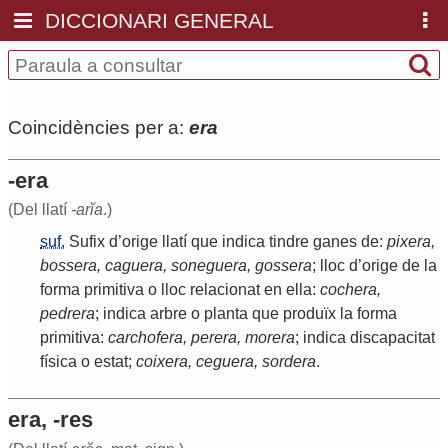
DICCIONARI GENERAL
Coincidències per a:
era
-era
(Del llatí
-arĭa
.)
suf.
Sufix
d
’
orige
llatí
que
indica
tindre
ganes
de
:
pixera
,
bossera
,
caguera
,
soneguera
,
gossera
;
lloc
d
’
orige
de
la
forma
primitiva
o
lloc
relacionat
en
ella
:
cochera
,
pedrera
;
indica
arbre
o
planta
que
produïx
la
forma
primitiva
:
carchofera
,
perera
,
morera
;
indica
discapacitat
física
o
estat
;
coixera
,
ceguera
,
sordera
.
era, -res