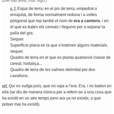
(Del llatí
arĕa
, mat. sign.)
s.
f.
Espai
de
terra
;
en
el
pis
de
terra
,
empedrat
o
enrajolat
,
de
forma
normalment
redona
i
a
voltes
poligonal
que
rep
també
el
nom
de
era
a
cantons
,
i
en
el
que
es
baten
els
cereals
i
llegums
per
a
separar
la
palla
del
gra
.
Sequer
.
Superfície
plana
en
la
que
s
’
estenen
alguns
materials
,
sequer
.
Quadro
de
terra
en
el
que
es
planta
qualsevol
classe
de
cereal
,
hortaliça
...
Quadro
de
terra
de
les
salines
delimitat
per
dos
cavallons
.
ref.
Qui no vullga pols, que no vaja a l’era. Era, i no batien en
ella
(se diu de manera irònica per a referir-se a una cosa que
ha existit en un atre temps pero ara ya no existix, o que
potser mai ha existit).