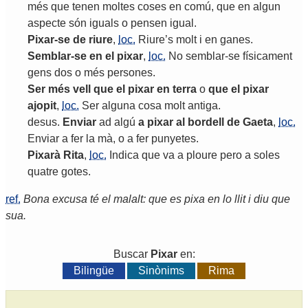
més
que
tenen
moltes
coses
en
comú
,
que
en
algun
aspecte
són
iguals
o
pensen
igual
.
Pixar
-
se
de
riure
,
loc.
Riure
’
s
molt
i
en
ganes
.
Semblar
-
se
en
el
pixar
,
loc.
No
semblar
-
se
físicament
gens
dos
o
més
persones
.
Ser
més
vell
que
el
pixar
en
terra
o
que
el
pixar
ajopit
,
loc.
Ser
alguna
cosa
molt
antiga
.
desus
.
Enviar
ad
algú
a
pixar
al
bordell
de
Gaeta
,
loc.
Enviar
a
fer
la
mà
,
o
a
fer
punyetes
.
Pixarà
Rita
,
loc.
Indica
que
va
a
ploure
pero
a
soles
quatre
gotes
.
ref.
Bona excusa té el malalt: que es pixa en lo llit i diu que
sua.
Buscar
Pixar
en:
Bilingüe
Sinònims
Rima