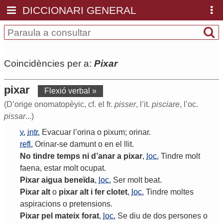
DICCIONARI GENERAL
Coincidències per a:
Pixar
pixar
Flexió verbal »
(D’orige onomatopèyic, cf. el fr.
pisser
, l’it.
pisciare
, l’oc.
pissar
...)
v.
intr.
Evacuar
l
’
orina
o
pixum
;
orinar
.
refl.
Orinar
-
se
damunt
o
en
el
llit
.
No
tindre
temps
ni
d
’
anar
a
pixar
,
loc.
Tindre
molt
faena
,
estar
molt
ocupat
.
Pixar
aigua
beneïda
,
loc.
Ser
molt
beat
.
Pixar
alt
o
pixar
alt
i
fer
clotet
,
loc.
Tindre
moltes
aspiracions
o
pretensions
.
Pixar
pel
mateix
forat
,
loc.
Se
diu
de
dos
persones
o