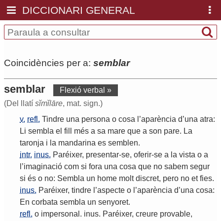
DICCIONARI GENERAL
Coincidències per a:
semblar
semblar
Flexió verbal »
(Del llatí
sĭmĭlāre
, mat. sign.)
v.
refl.
Tindre
una
persona
o
cosa
l
’
aparència
d
’
una
atra
:
Li
sembla
el
fill
més
a
sa
mare
que
a
son
pare
.
La
taronja
i
la
mandarina
es
semblen
.
intr.
inus.
Paréixer
,
presentar
-
se
,
oferir
-
se
a
la
vista
o
a
l
’
imaginació
com
si
fora
una
cosa
que
no
sabem
segur
si
és
o
no
:
Sembla
un
home
molt
discret
,
pero
no
et
fies
.
inus.
Paréixer
,
tindre
l
’
aspecte
o
l
’
aparència
d
’
una
cosa
:
En
corbata
sembla
un
senyoret
.
refl.
o
impersonal
.
inus
.
Paréixer
,
creure
provable
,