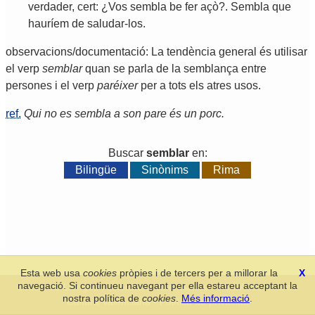
verdader
,
cert
: ¿
Vos
sembla
be
fer
açò
?.
Sembla
que
hauríem
de
saludar
-
los
.
observacions/documentació: La tendència general és utilisar
el verp
semblar
quan se parla de la semblança entre
persones i el verp
paréixer
per a tots els atres usos.
ref.
Qui no es sembla a son pare és un porc.
Buscar
semblar
en:
Bilingüe
Sinònims
Rima
Esta web usa
cookies
pròpies i de tercers per a millorar la
X
navegació. Si continueu navegant per ella estareu acceptant la
Secció de Llengua i Lliteratura Valencianes
-
Real Acadèmia de
nostra política de
cookies
.
Més informació
.
Cultura Valenciana
-
Política de privacitat