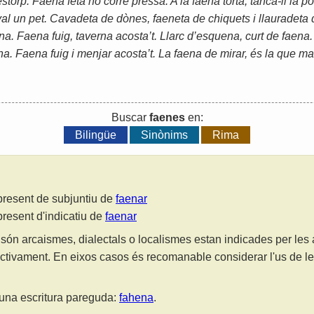
storp. Faena feta no corre pressa. A la faena torta, tanca-li la po
val un pet. Cavadeta de dònes, faeneta de chiquets i llauradeta 
a. Faena fuig, taverna acosta’t. Llarc d’esquena, curt de faena.
na. Faena fuig i menjar acosta’t. La faena de mirar, és la que m
Buscar
faenes
en:
Bilingüe
Sinònims
Rima
 present de subjuntiu de
faenar
present d'indicatiu de
faenar
són arcaismes, dialectals o localismes estan indicades per les
ctivament. En eixos casos és recomanable considerar l'us de 
una escritura pareguda:
fahena
.