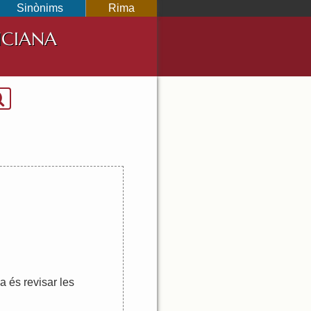
Sinònims
Rima
NCIANA
na
és
revisar
les