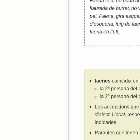
Faena feta, no porta de
llaurada de burret, no 
pet. Faena, gira esquen
d’esquena, fuig de fae
faena en l’ull.
faenes
coincidix en:
la 2ª persona del
la 2ª persona del 
Les accepcions que 
dialect.
i
local.
respe
indicades.
Paraules que tenen 