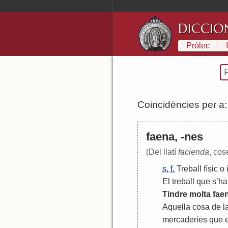
DICCIO
Pròlec
Coincidències per a
faena, -nes
(Del llatí
facienda
, cos
s.
f.
Treball
físic
o
El
treball
que
s
’
ha
Tindre
molta
fae
Aquella
cosa
de
l
mercaderies
que