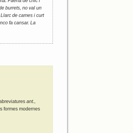
rta. Faena de chic i
de burrets, no val un
 Llarc de cames i curt
anco fa cansar. La
 abreviatures
ant.
,
les formes modernes