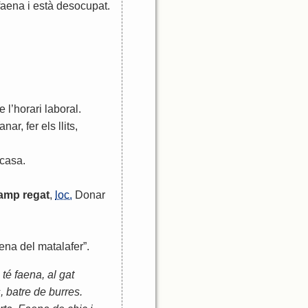
faena
i
està
desocupat
.
e
l
’
horari
laboral
.
anar
,
fer
els
llits
,
casa
.
amp
regat
,
loc.
Donar
aena
del
matalafer
”.
té faena, al gat
, batre de burres.