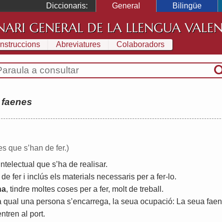
Diccionaris:
General
Bilingüe
NARI GENERAL DE LA LLENGUA VALE
Instruccions
Abreviatures
Colaboradors
:
faenes
es que s’han de fer.)
intelectual
que
s
’
ha
de
realisar
.
de
fer
i
inclús
els
materials
necessaris
per
a
fer
-
lo
.
na
,
tindre
moltes
coses
per
a
fer
,
molt
de
treball
.
a
qual
una
persona
s
’
encarrega
,
la
seua
ocupació
:
La
seua
fae
entren
al
port
.