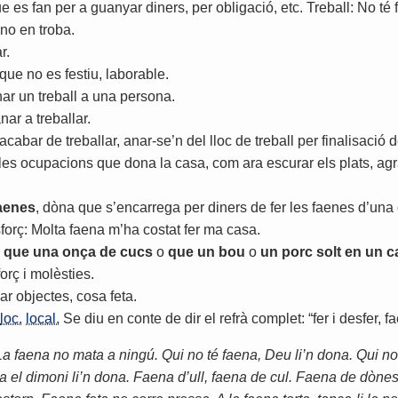
ue
es
fan
per
a
guanyar
diners
,
per
obligació
,
etc
.
Treball
:
No
té
no
en
troba
.
ar
.
que
no
es
festiu
,
laborable
.
ar
un
treball
a
una
persona
.
nar
a
treballar
.
acabar
de
treballar
,
anar
-
se
’
n
del
lloc
de
treball
per
finalisació
d
les
ocupacions
que
dona
la
casa
,
com
ara
escurar
els
plats
,
agr
aenes
,
dòna
que
s
’
encarrega
per
diners
de
fer
les
faenes
d
’
una
forç
:
Molta
faena
m
’
ha
costat
fer
ma
casa
.
que
una
onça
de
cucs
o
que
un
bou
o
un
porc
solt
en
un
c
forç
i
molèsties
.
lar
objectes
,
cosa
feta
.
loc.
local.
Se
diu
en
conte
de
dir
el
refrà
complet
: “
fer
i
desfer
,
f
La faena no mata a ningú. Qui no té faena, Deu li’n dona. Qui no 
a el dimoni li’n dona. Faena d’ull, faena de cul. Faena de dònes