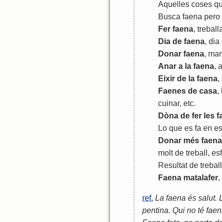
Aquelles
coses
q
Busca
faena
pero
Fer
faena
,
treball
Dia
de
faena
,
dia
Donar
faena
,
man
Anar
a
la
faena
,
a
Eixir
de
la
faena
,
Faenes
de
casa
,
cuinar
,
etc
.
Dòna
de
fer
les
f
Lo
que
es
fa
en
es
Donar
més
faena
molt
de
treball
,
es
Resultat
de
trebal
Faena
matalafer
,
ref.
La faena és salut. 
pentina. Qui no té faen