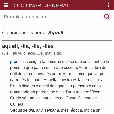
DICCIONARI GENERAL
Coincidències per a:
Aquell
aquell, -lla, -lls, -lles
(Del llatí vulg
. eccu ille,
mat. sign.)
pron.
m.
Designa
la
persona
o
cosa
que
està
llunt
de
la
persona
que
parla
i
de
la
que
escolta
:
Aquell
arbre
de
dalt
de
la
montanya
és
un
pi
.
Aquell
home
que
va
pel
carrer
és
ton
pare
.
Aquella
finestra
és
la
de
ma
casa
.
En
un
discurs
o
escrit
designa
a
la
persona
o
cosa
nomenada
en
primer
lloc
dins
d
’
una
relació
:
Vicent
i
Quelo
són
amics
;
aquell
és
de
Castelló
i
este
de
Cullera
.
Seguit
de
dia
,
any
,
semana
,
més
,
época
,
indica
un