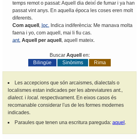
temps
remot
o
passat
:
Aquell
dia
deixí
de
fumar
i
ya
han
passat
vint
anys
.
En
aquella
época
les
coses
eren
molt
diferents
.
Com
aquell
,
loc.
Indica
indiferència
:
Me
manava
molta
faena
i
yo
,
com
aquell
,
mai
li
fiu
cas
.
ant.
Aquell
per
aquell
,
aquell
mateix
.
Buscar
Aquell
en:
Bilingüe
Sinònims
Rima
Les accepcions que són arcaismes, dialectals o
localismes estan indicades per les abreviatures
ant.
,
dialect.
i
local.
respectivament. En eixos casos és
recomanable considerar l'us de les formes modernes
indicades.
Paraules que tenen una escritura pareguda:
aquel
.