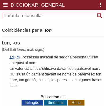
DICCIONARI GENERAL
Coincidències per a:
ton
ton, -os
(Del llatí
tŭum
, mat. sign.)
adj.
m.
Possessiu
masculí
de
segona
persona
utilisat
antepost
al
nom
.
En
valencià
antic
s
’
utilisava
davant
de
qualsevol
nom
.
Hui
s
’
usa
únicament
davant
de
noms
de
parentesc
:
ton
pare
,
ton
germà
,
tos
tios
,
tos
pares
...
i
en
algunes
frases
fetes
.
Buscar
ton
en:
Bilingüe
Sinònims
Rima