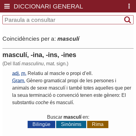
DICCIONARI GENERAL
Coincidències per a:
masculí
masculí, -ina, -ins, -ines
(Del llatí
masculinu
, mat. sign.)
adj.
m.
Relatiu
al
mascle
o
propi
d
’
ell
.
Gram.
Gènero
gramatical
propi
de
les
persones
i
animals
de
sexe
masculí
i
també
totes
aquelles
que
per
la
seua
terminació
o
convenció
tenen
este
gènero
:
El
substantiu
coche
és
masculí
.
Buscar
masculí
en:
Bilingüe
Sinònims
Rima