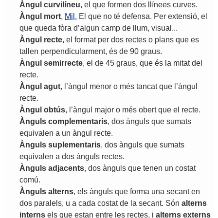
Àngul
curvilíneu
,
el
que
formen
dos
llínees
curves
.
Àngul
mort
,
Mil.
El
que
no
té
defensa
.
Per
extensió
,
el
que
queda
fòra
d
’
algun
camp
de
llum
,
visual
...
Àngul
recte
,
el
format
per
dos
rectes
o
plans
que
es
tallen
perpendicularment
,
és
de
90
graus
.
Àngul
semirrecte
,
el
de
45
graus
,
que
és
la
mitat
del
recte
.
Àngul
agut
,
l
’
àngul
menor
o
més
tancat
que
l
’
àngul
recte
.
Àngul
obtús
,
l
’
àngul
major
o
més
obert
que
el
recte
.
Ànguls
complementaris
,
dos
ànguls
que
sumats
equivalen
a
un
àngul
recte
.
Ànguls
suplementaris
,
dos
ànguls
que
sumats
equivalen
a
dos
ànguls
rectes
.
Ànguls
adjacents
,
dos
ànguls
que
tenen
un
costat
comú
.
Ànguls
alterns
,
els
ànguls
que
forma
una
secant
en
dos
paralels
,
u
a
cada
costat
de
la
secant
.
Són
alterns
interns
els
que
estan
entre
les
rectes
,
i
alterns
externs