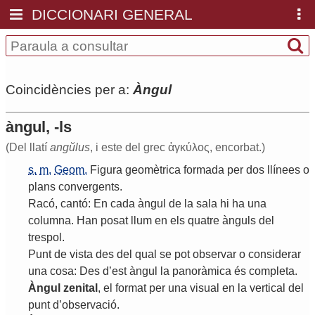
DICCIONARI GENERAL
Coincidències per a:
Àngul
àngul, -ls
(Del llatí
angŭlus
, i este del grec ἀγκύλος, encorbat.)
s.
m.
Geom.
Figura
geomètrica
formada
per
dos
llínees
o
plans
convergents
.
Racó
,
cantó
:
En
cada
àngul
de
la
sala
hi
ha
una
columna
.
Han
posat
llum
en
els
quatre
ànguls
del
trespol
.
Punt
de
vista
des
del
qual
se
pot
observar
o
considerar
una
cosa
:
Des
d
’
est
àngul
la
panoràmica
és
completa
.
Àngul
zenital
,
el
format
per
una
visual
en
la
vertical
del
punt
d
’
observació
.