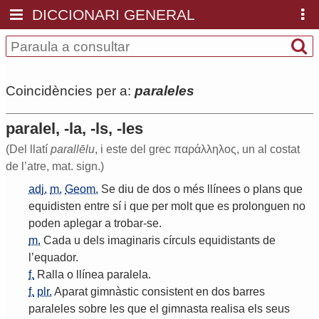
DICCIONARI GENERAL
Coincidències per a:
paraleles
paralel, -la, -ls, -les
(Del llatí
parallēlu
, i este del grec παράλληλος, un al costat
de l’atre, mat. sign.)
adj.
m.
Geom.
Se
diu
de
dos
o
més
llínees
o
plans
que
equidisten
entre
sí
i
que
per
molt
que
es
prolonguen
no
poden
aplegar
a
trobar
-
se
.
m.
Cada
u
dels
imaginaris
círculs
equidistants
de
l
’
equador
.
f.
Ralla
o
llínea
paralela
.
f.
plr.
Aparat
gimnàstic
consistent
en
dos
barres
paraleles
sobre
les
que
el
gimnasta
realisa
els
seus