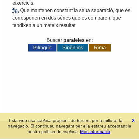
eixercicis
.
fig.
Que
mantenen
constant
la
seua
separació
,
que
es
corresponen
en
dos
séries
que
es
comparen
,
que
tendixen
a
un
mateix
resultat
.
Buscar
paraleles
en:
Bilingüe
Sinònims
Rima
Esta web usa
cookies
pròpies i de tercers per a millorar la
X
navegació. Si continueu navegant per ella estareu acceptant la
Secció de Llengua i Lliteratura Valencianes
-
Real Acadèmia de
nostra política de
cookies
.
Més informació
.
Cultura Valenciana
-
Política de privacitat