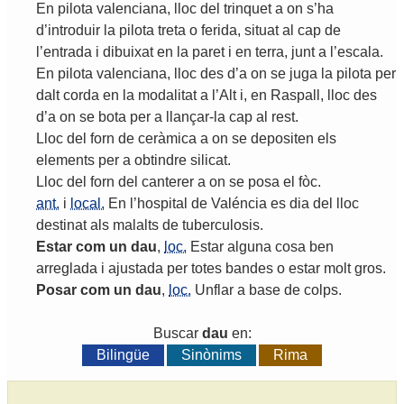
En
pilota
valenciana
,
lloc
del
trinquet
a
on
s
’
ha
d
’
introduir
la
pilota
treta
o
ferida
,
situat
al
cap
de
l
’
entrada
i
dibuixat
en
la
paret
i
en
terra
,
junt
a
l
’
escala
.
En
pilota
valenciana
,
lloc
des
d
’
a
on
se
juga
la
pilota
per
dalt
corda
en
la
modalitat
a
l
’
Alt
i
,
en
Raspall
,
lloc
des
d
’
a
on
se
bota
per
a
llançar
-
la
cap
al
rest
.
Lloc
del
forn
de
ceràmica
a
on
se
depositen
els
elements
per
a
obtindre
silicat
.
Lloc
del
forn
del
canterer
a
on
se
posa
el
fòc
.
ant.
i
local.
En
l
’
hospital
de
Valéncia
es
dia
del
lloc
destinat
als
malalts
de
tuberculosis
.
Estar
com
un
dau
,
loc.
Estar
alguna
cosa
ben
arreglada
i
ajustada
per
totes
bandes
o
estar
molt
gros
.
Posar
com
un
dau
,
loc.
Unflar
a
base
de
colps
.
Buscar
dau
en:
Bilingüe
Sinònims
Rima