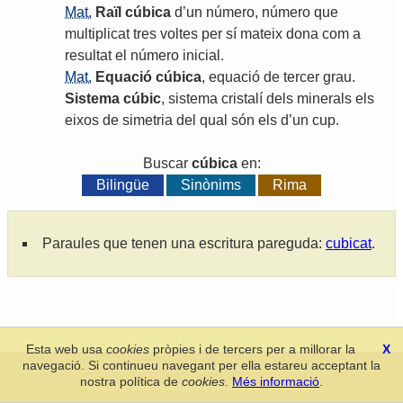
Mat.
Raïl
cúbica
d
’
un
número
,
número
que
multiplicat
tres
voltes
per
sí
mateix
dona
com
a
resultat
el
número
inicial
.
Mat.
Equació
cúbica
,
equació
de
tercer
grau
.
Sistema
cúbic
,
sistema
cristalí
dels
minerals
els
eixos
de
simetria
del
qual
són
els
d
’
un
cup
.
Buscar
cúbica
en:
Bilingüe
Sinònims
Rima
Paraules que tenen una escritura pareguda:
cubicat
.
Esta web usa
cookies
pròpies i de tercers per a millorar la
X
navegació. Si continueu navegant per ella estareu acceptant la
Secció de Llengua i Lliteratura Valencianes
-
Real Acadèmia de
nostra política de
cookies
.
Més informació
.
Cultura Valenciana
-
Política de privacitat