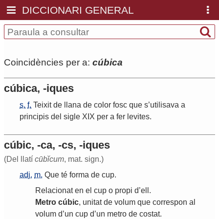
DICCIONARI GENERAL
Coincidències per a:
cúbica
cúbica, -iques
s.
f.
Teixit
de
llana
de
color
fosc
que
s
’
utilisava
a
principis
del
sigle
XIX
per
a
fer
levites
.
cúbic, -ca, -cs, -iques
(Del llatí
cūbĭcum
, mat. sign.)
adj.
m.
Que
té
forma
de
cup
.
Relacionat
en
el
cup
o
propi
d
’
ell
.
Metro
cúbic
,
unitat
de
volum
que
correspon
al
volum
d
’
un
cup
d
’
un
metro
de
costat
.