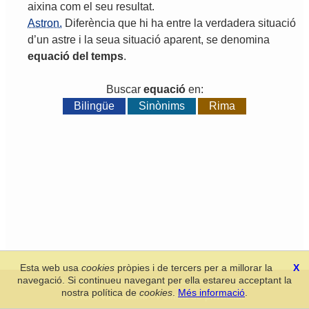
aixina
com
el
seu
resultat
.
Astron.
Diferència
que
hi
ha
entre
la
verdadera
situació
d
’
un
astre
i
la
seua
situació
aparent
,
se
denomina
equació
del
temps
.
Buscar
equació
en:
Bilingüe
Sinònims
Rima
Esta web usa
cookies
pròpies i de tercers per a millorar la
X
navegació. Si continueu navegant per ella estareu acceptant la
Secció de Llengua i Lliteratura Valencianes
-
Real Acadèmia de
nostra política de
cookies
.
Més informació
.
Cultura Valenciana
-
Política de privacitat