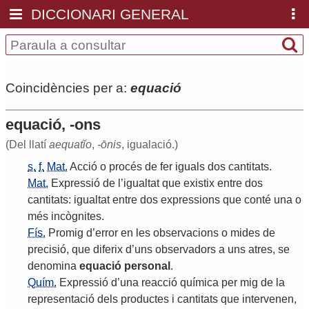
DICCIONARI GENERAL
Coincidències per a:
equació
equació, -ons
(Del llatí
aequatĭo
,
-ōnis
, igualació.)
s.
f.
Mat.
Acció
o
procés
de
fer
iguals
dos
cantitats
.
Mat.
Expressió
de
l
’
igualtat
que
existix
entre
dos
cantitats
:
igualtat
entre
dos
expressions
que
conté
una
o
més
incògnites
.
Fís.
Promig
d
’
error
en
les
observacions
o
mides
de
precisió
,
que
diferix
d
’
uns
observadors
a
uns
atres
,
se
denomina
equació
personal
.
Quím.
Expressió
d
’
una
reacció
química
per
mig
de
la
representació
dels
productes
i
cantitats
que
intervenen
,