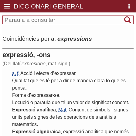
DICCIONARI GENERAL
Coincidències per a:
expressions
expressió, -ons
(Del llatí
expresiōne
, mat. sign.)
s.
f.
Acció
i
efecte
d
’
expressar
.
Qualitat
que
es
té
per
a
dir
de
manera
clara
lo
que
es
pensa
.
Forma
d
’
expressar
-
se
.
Locució
o
paraula
que
té
un
valor
de
significat
concret
.
Expressió
analítica
,
Mat.
Conjunt
de
símbols
i
signes
units
pels
signes
de
les
operacions
dels
anàlisis
matemàtics
.
Expressió
algebraica
,
expressió
analítica
que
només