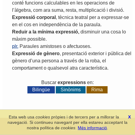
conté
funcions
calculables
en
les
operacions
de
l
’
àlgebra
,
com
ara
suma
,
resta
,
multiplicació
i
divisió
.
Expressió
corporal
,
tècnica
teatral
per
a
expressar
-
se
en
el
cos
en
independència
de
la
paraula
.
Reduir
a
la
mínima
expressió
,
disminuir
una
cosa
lo
màxim
possible
.
plr.
Paraules
amistoses
o
afectuoses
.
Expressió
de
gènero
,
presentació
exterior
i
pública
del
gènero
d
’
una
persona
a
través
de
la
roba
,
el
comportament
o
qualsevol
atra
característica
.
Buscar
expressions
en:
Bilingüe
Sinònims
Rima
Esta web usa
cookies
pròpies i de tercers per a millorar la
X
navegació. Si continueu navegant per ella estareu acceptant la
Secció de Llengua i Lliteratura Valencianes
-
Real Acadèmia de
nostra política de
cookies
.
Més informació
.
Cultura Valenciana
-
Política de privacitat