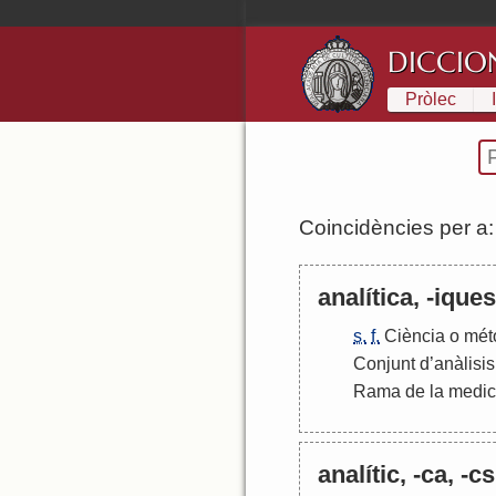
DICCIO
Pròlec
Coincidències per a
analítica, -iques
s.
f.
Ciència
o
mét
Conjunt
d
’
anàlisis
Rama
de
la
medic
analític, -ca, -c