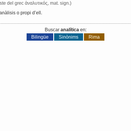
 este del grec ἀναλυτικóς, mat. sign.)
anàlisis
o
propi
d
’
ell
.
Buscar
analítica
en:
Bilingüe
Sinònims
Rima