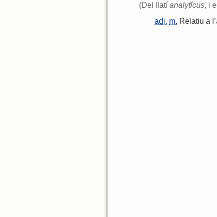
(Del llatí
analytĭcus
, i
adj.
m.
Relatiu
a
l
’