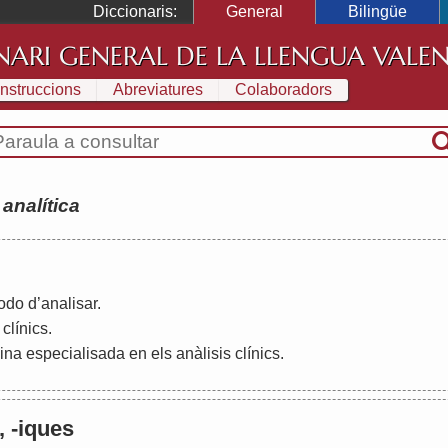
Diccionaris:
General
Bilingüe
NARI GENERAL DE LA LLENGUA VALE
Instruccions
Abreviatures
Colaboradors
:
analítica
odo
d
’
analisar
.
clínics
.
ina
especialisada
en
els
anàlisis
clínics
.
s, -iques