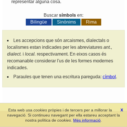
representar
alguna
cosa
.
Buscar
símbols
en:
Bilingüe
Sinònims
Rima
Les accepcions que són arcaismes, dialectals o
localismes estan indicades per les abreviatures
ant.
,
dialect.
i
local.
respectivament. En eixos casos és
recomanable considerar l'us de les formes modernes
indicades.
Paraules que tenen una escritura pareguda:
címbol
.
Esta web usa
cookies
pròpies i de tercers per a millorar la
X
navegació. Si continueu navegant per ella estareu acceptant la
Secció de Llengua i Lliteratura Valencianes
-
Real Acadèmia de
nostra política de
cookies
.
Més informació
.
Cultura Valenciana
-
Política de privacitat