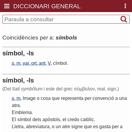
DICCIONARI GENERAL
Coincidències per a:
símbols
símbol, -ls
s.
m.
var. ort. ant.
V.
címbol
.
símbol, -ls
(Del llatí
symbŏlum
i este del grec σύμβολον, mat. sign.)
s.
m.
Image
o
cosa
que
representa
per
convenció
a
una
atra
.
Emblema
.
El
símbol
dels
apòstols
,
el
credo
catòlic
.
Lletra
,
abreviatura
,
o
un
atre
signe
que
es
gasta
per
a