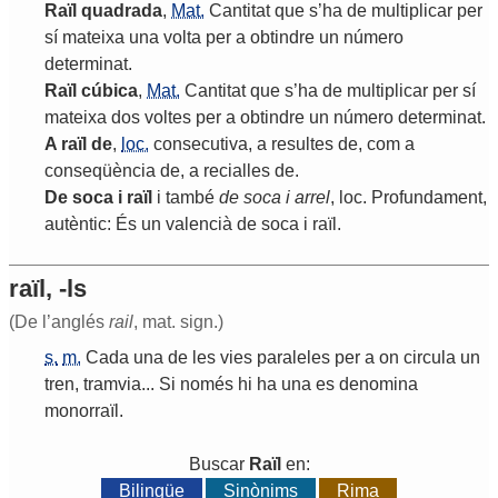
Raïl
quadrada
,
Mat.
Cantitat
que
s
’
ha
de
multiplicar
per
sí
mateixa
una
volta
per
a
obtindre
un
número
determinat
.
Raïl
cúbica
,
Mat.
Cantitat
que
s
’
ha
de
multiplicar
per
sí
mateixa
dos
voltes
per
a
obtindre
un
número
determinat
.
A
raïl
de
,
loc.
consecutiva
,
a
resultes
de
,
com
a
conseqüència
de
,
a
recialles
de
.
De
soca
i
raïl
i
també
de
soca
i
arrel
,
loc
.
Profundament
,
autèntic
:
És
un
valencià
de
soca
i
raïl
.
raïl, -ls
(De l’anglés
rail
, mat. sign.)
s.
m.
Cada
una
de
les
vies
paraleles
per
a
on
circula
un
tren
,
tramvia
...
Si
només
hi
ha
una
es
denomina
monorraïl
.
Buscar
Raïl
en:
Bilingüe
Sinònims
Rima