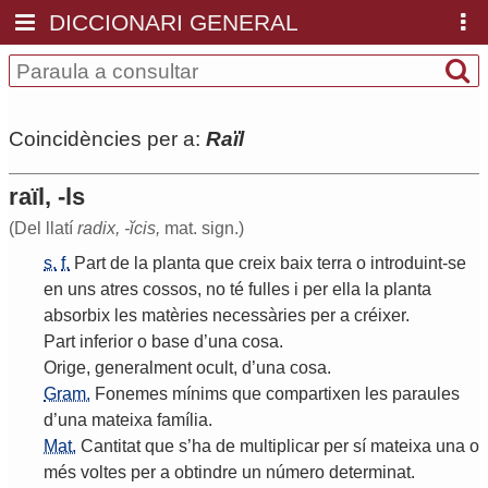
DICCIONARI GENERAL
Coincidències per a:
Raïl
raïl, -ls
(Del llatí
radix, -ĭcis,
mat. sign.)
s.
f.
Part
de
la
planta
que
creix
baix
terra
o
introduint
-
se
en
uns
atres
cossos
,
no
té
fulles
i
per
ella
la
planta
absorbix
les
matèries
necessàries
per
a
créixer
.
Part
inferior
o
base
d
’
una
cosa
.
Orige
,
generalment
ocult
,
d
’
una
cosa
.
Gram.
Fonemes
mínims
que
compartixen
les
paraules
d
’
una
mateixa
família
.
Mat.
Cantitat
que
s
’
ha
de
multiplicar
per
sí
mateixa
una
o
més
voltes
per
a
obtindre
un
número
determinat
.