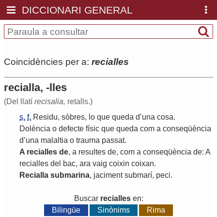
DICCIONARI GENERAL
Coincidències per a:
recialles
recialla, -lles
(Del llatí
recisalia,
retalls.)
s.
f.
Residu
,
sòbres
,
lo
que
queda
d
’
una
cosa
.
Dolència
o
defecte
físic
que
queda
com
a
conseqüència
d
’
una
malaltia
o
trauma
passat
.
A
recialles
de
,
a
resultes
de
,
com
a
conseqüència
de
:
A
recialles
del
bac
,
ara
vaig
coixin
coixan
.
Recialla
submarina
,
jaciment
submarí
,
peci
.
Buscar
recialles
en:
Bilingüe
Sinònims
Rima