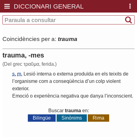
DICCIONARI GENERAL
Coincidències per a:
trauma
trauma, -mes
(Del grec τραῦμα, ferida.)
s.
m.
Lesió
interna
o
externa
produïda
en
els
teixits
de
l
’
organisme
com
a
conseqüència
d
’
un
colp
violent
exterior
.
Emoció
o
experiència
negativa
que
danya
l
’
inconscient
.
Buscar
trauma
en:
Bilingüe
Sinònims
Rima