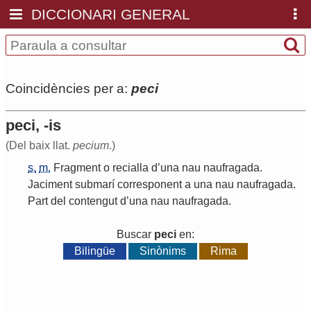
DICCIONARI GENERAL
Coincidències per a:
peci
peci, -is
(Del baix llat.
pecium
.)
s.
m.
Fragment
o
recialla
d
’
una
nau
naufragada
.
Jaciment
submarí
corresponent
a
una
nau
naufragada
.
Part
del
contengut
d
’
una
nau
naufragada
.
Buscar
peci
en:
Bilingüe
Sinònims
Rima