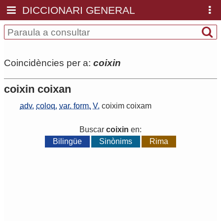
DICCIONARI GENERAL
Coincidències per a:
coixin
coixin coixan
adv.
coloq.
var. form.
V.
coixim
coixam
Buscar
coixin
en:
Bilingüe
Sinònims
Rima