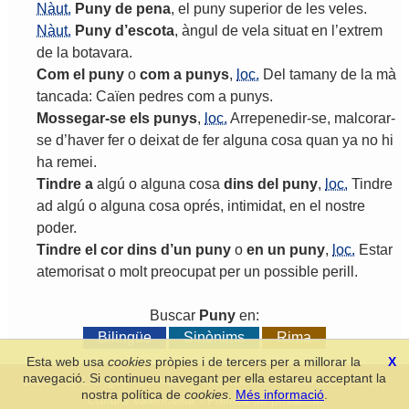
Nàut.
Puny
de
pena
,
el
puny
superior
de
les
veles
.
Nàut.
Puny
d
’
escota
,
àngul
de
vela
situat
en
l
’
extrem
de
la
botavara
.
Com
el
puny
o
com
a
punys
,
loc.
Del
tamany
de
la
mà
tancada
:
Caïen
pedres
com
a
punys
.
Mossegar
-
se
els
punys
,
loc.
Arrepenedir
-
se
,
malcorar
-
se
d
’
haver
fer
o
deixat
de
fer
alguna
cosa
quan
ya
no
hi
ha
remei
.
Tindre
a
algú
o
alguna
cosa
dins
del
puny
,
loc.
Tindre
ad
algú
o
alguna
cosa
oprés
,
intimidat
,
en
el
nostre
poder
.
Tindre
el
cor
dins
d
’
un
puny
o
en
un
puny
,
loc.
Estar
atemorisat
o
molt
preocupat
per
un
possible
perill
.
Buscar
Puny
en:
Bilingüe
Sinònims
Rima
Esta web usa
cookies
pròpies i de tercers per a millorar la
X
navegació. Si continueu navegant per ella estareu acceptant la
Secció de Llengua i Lliteratura Valencianes
-
Real Acadèmia de
nostra política de
cookies
.
Més informació
.
Cultura Valenciana
-
Política de privacitat