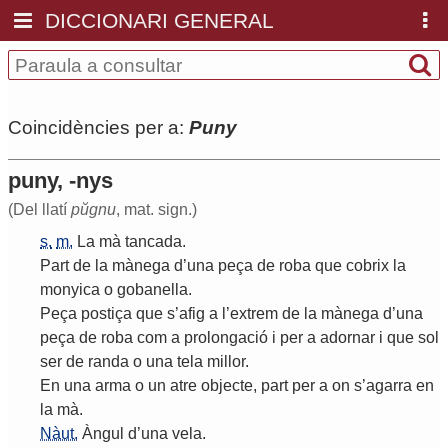
DICCIONARI GENERAL
Coincidències per a:
Puny
puny, -nys
(Del llatí
pŭgnu
, mat. sign.)
s.
m.
La
mà
tancada
.
Part
de
la
mànega
d
’
una
peça
de
roba
que
cobrix
la
monyica
o
gobanella
.
Peça
postiça
que
s
’
afig
a
l
’
extrem
de
la
mànega
d
’
una
peça
de
roba
com
a
prolongació
i
per
a
adornar
i
que
sol
ser
de
randa
o
una
tela
millor
.
En
una
arma
o
un
atre
objecte
,
part
per
a
on
s
’
agarra
en
la
mà
.
Nàut.
Àngul
d
’
una
vela
.