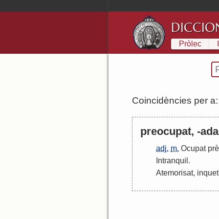
DICCIO
Pròlec
Coincidències per a
preocupat, -ada,
adj.
m.
Ocupat
pr
Intranquil
.
Atemorisat
,
inquet