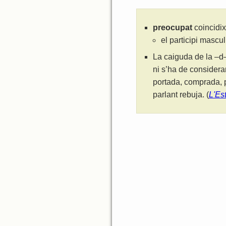
preocupat
coincidix
el participi mascu
La caiguda de la –d–
ni s’ha de considera
portada, comprada, p
parlant rebuja. (
L'Es