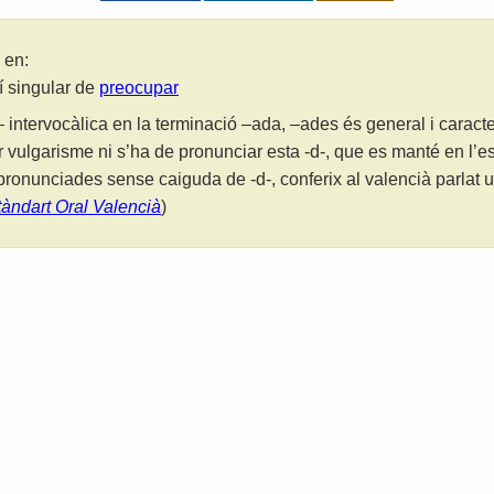
 en:
lí singular de
preocupar
 intervocàlica en la terminació –ada, –ades és general i caracter
r vulgarisme ni s’ha de pronunciar esta -d-, que es manté en l’es
ronunciades sense caiguda de -d-, conferix al valencià parlat u
tàndart Oral Valencià
)