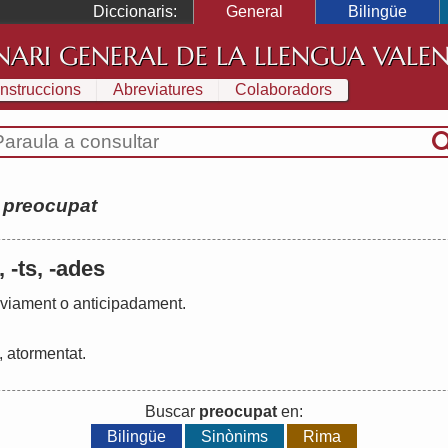
Diccionaris:
General
Bilingüe
NARI GENERAL DE LA LLENGUA VALE
Instruccions
Abreviatures
Colaboradors
:
preocupat
 -ts, -ades
èviament
o
anticipadament
.
,
atormentat
.
Buscar
preocupat
en:
Bilingüe
Sinònims
Rima