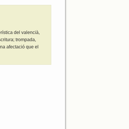
ística del valencià,
critura; trompada,
na afectació que el