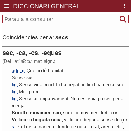
DICCIONARI GENERAL
Coincidències per a:
secs
sec, -ca, -cs, -eques
(Del llatí
sĭccu,
mat. sign.)
adj.
m.
Que
no
té
humitat
.
Sense
suc
.
fig.
Sense
vida
;
mort
:
Li
ha
pegat
un
tir
i
l
’
ha
deixat
sec
.
fig.
Molt
prim
.
fig.
Sense
acompanyament
:
Només
tenia
pa
sec
per
a
menjar
.
Soroll
o
moviment
sec
,
soroll
o
moviment
fort
i
curt
.
Vi
,
licor
o
beguda
seca
,
vi
,
licor
o
beguda
sense
dolçor
.
s.
Part
de
la
mar
en
el
fondo
de
roca
,
coral
,
arena
,
etc
.,