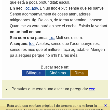
que
està
a
poca
profunditat
;
escull
.
En
sec
,
loc. adv.
En
un
lloc
eixut
,
sense
que
es
banye
.
Sense
acompanyament
de
coses
atenuadores
,
mitigadores
.
fig
.
De
colp
,
de
forma
repentina
i
brusca
:
Quan
me
va
vore
parà
en
sec
el
coche
.
Existix
la
variant
en
un
bell
en
sec
.
Sec
com
una
pansa
,
loc.
Molt
sec
o
sem
.
A
seques
,
loc.
A
soles
,
sense
que
l
’
acompanye
res
,
sense
res
més
que
el
millore
i
faça
agradable
:
Mengen
pa
a
seques
perque
no
n
’
hi
ha
res
més
.
Buscar
secs
en:
Bilingüe
Sinònims
Rima
Paraules que tenen una escritura pareguda:
cec
.
Esta web usa
cookies
pròpies i de tercers per a millorar la
X
navegació. Si continueu navegant per ella estareu acceptant la