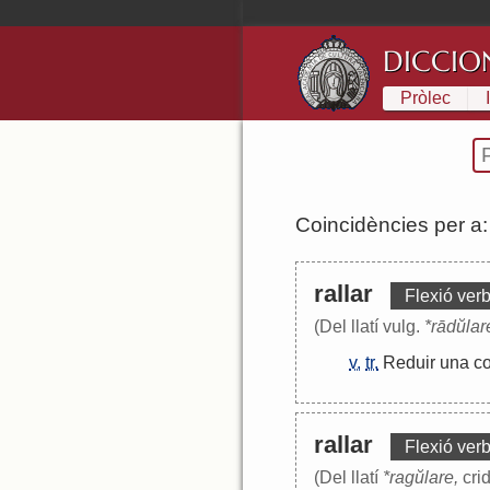
DICCIO
Pròlec
Coincidències per a
rallar
Flexió verb
(Del llatí vulg.
*rādŭlar
v.
tr.
Reduir
una
c
rallar
Flexió verb
(Del llatí
*ragŭlare,
crid