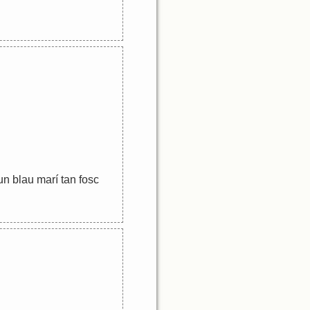
un
blau
marí
tan
fosc