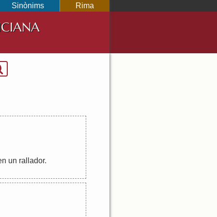
Sinònims
Rima
NCIANA
en
un
rallador
.