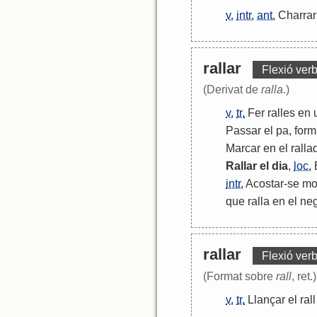
v.
intr.
ant.
Charrar
rallar
Flexió verb
(Derivat de
ralla
.)
v.
tr.
Fer
ralles
en
Passar
el
pa
,
for
Marcar
en
el
ralla
Rallar
el
dia
,
loc.
intr.
Acostar
-
se
mo
que
ralla
en
el
ne
rallar
Flexió verb
(Format sobre
rall
, ret.)
v.
tr.
Llançar
el
rall