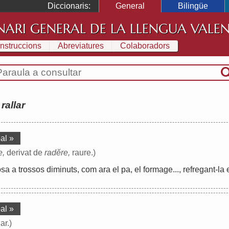
Diccionaris:
General
Bilingüe
NARI GENERAL DE LA LLENGUA VALE
Instruccions
Abreviatures
Colaboradors
:
rallar
al »
e,
derivat de
radĕre,
raure.)
osa
a
trossos
diminuts
,
com
ara
el
pa
,
el
formage
...,
refregant
-
la
al »
ar.)