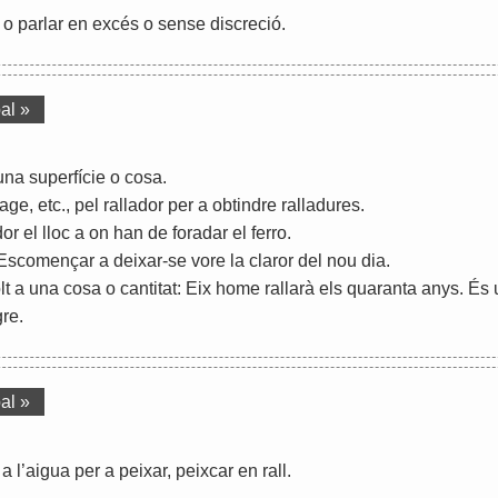
o
parlar
en
excés
o
sense
discreció
.
al »
una
superfície
o
cosa
.
mage
,
etc
.,
pel
rallador
per
a
obtindre
ralladures
.
dor
el
lloc
a
on
han
de
foradar
el
ferro
.
Escomençar
a
deixar
-
se
vore
la
claror
del
nou
dia
.
lt
a
una
cosa
o
cantitat
:
Eix
home
rallarà
els
quaranta
anys
.
És
gre
.
al »
a
l
’
aigua
per
a
peixar
,
peixcar
en
rall
.