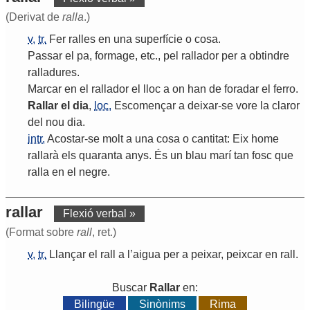
(Derivat de
ralla
.)
v.
tr.
Fer
ralles
en
una
superfície
o
cosa
.
Passar
el
pa
,
formage
,
etc
.,
pel
rallador
per
a
obtindre
ralladures
.
Marcar
en
el
rallador
el
lloc
a
on
han
de
foradar
el
ferro
.
Rallar
el
dia
,
loc.
Escomençar
a
deixar
-
se
vore
la
claror
del
nou
dia
.
intr.
Acostar
-
se
molt
a
una
cosa
o
cantitat
:
Eix
home
rallarà
els
quaranta
anys
.
És
un
blau
marí
tan
fosc
que
ralla
en
el
negre
.
rallar
Flexió verbal »
(Format sobre
rall
, ret.)
v.
tr.
Llançar
el
rall
a
l
’
aigua
per
a
peixar
,
peixcar
en
rall
.
Buscar
Rallar
en:
Bilingüe
Sinònims
Rima