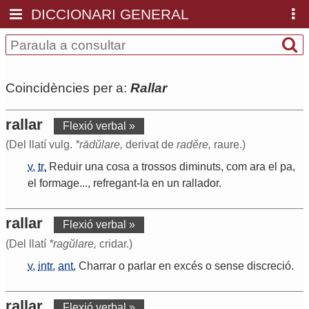
DICCIONARI GENERAL
Coincidències per a:
Rallar
rallar
Flexió verbal »
(Del llatí vulg.
*rādŭlare,
derivat de
radĕre,
raure.)
v.
tr.
Reduir
una
cosa
a
trossos
diminuts
,
com
ara
el
pa
,
el
formage
...,
refregant
-
la
en
un
rallador
.
rallar
Flexió verbal »
(Del llatí
*ragŭlare,
cridar.)
v.
intr.
ant.
Charrar
o
parlar
en
excés
o
sense
discreció
.
rallar
Flexió verbal »