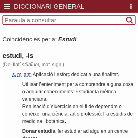
DICCIONARI GENERAL
Coincidències per a:
Estudi
estudi, -is
(Del llatí
stŭdĭum,
mat. sign.)
s.
m.
ant.
Aplicació
i
esforç
dedicat
a
una
finalitat
.
Utilisar
l
’
enteniment
per
a
comprendre
alguna
cosa
o
adquirir
coneiximents
:
Estudiar
la
mètrica
valenciana
.
Realisació
d
’
eixercicis
en
el
fi
de
deprendre
o
conéixer
una
ciència
,
art
o
professió
:
Fa
estudis
de
medicina
i
botànica
.
Donar
estudis
,
fer
estudiar
ad
algú
en
un
centre