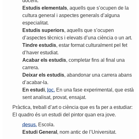
docent
.
Estudis
elementals
,
aquells
que
s
’
ocupen
de
la
cultura
general
i
aspectes
generals
d
’
alguna
especialitat
.
Estudis
superiors
,
aquells
que
s
’
ocupen
d
’
aspectes
tècnics
i
elevats
d
’
una
ciència
o
un
art
.
Tindre
estudis
,
estar
format
culturalment
pel
fet
d
’
haver
estudiat
.
Acabar
els
estudis
,
completar
fins
al
final
una
carrera
.
Deixar
els
estudis
,
abandonar
una
carrera
abans
d
’
acabar
-
la
.
En
estudi
,
loc.
En
una
fase
experimental
,
que
està
sent
analisat
,
provat
,
ensajat
.
Pràctica
,
treball
d
’
art
o
ciència
que
es
fa
per
a
estudiar
:
El
quadro
és
un
estudi
del
pintor
quan
era
jove
.
desus.
Escola
.
Estudi
General
,
nom
antic
de
l
’
Universitat
.