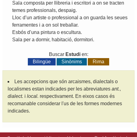
Sala
composta
per
llibreria
i
escritori
a
on
se
tracten
temes
professionals
,
despaig
.
Lloc
d
’
un
artiste
o
professional
a
on
guarda
les
seues
ferramentes
i
a
on
sol
treballar
.
Esbós
d
’
una
pintura
o
escultura
.
Sala
per
a
dormir
,
habitació
,
dormitori
.
Buscar
Estudi
en:
Bilingüe
Sinònims
Rima
Les accepcions que són arcaismes, dialectals o
localismes estan indicades per les abreviatures
ant.
,
dialect.
i
local.
respectivament. En eixos casos és
recomanable considerar l'us de les formes modernes
indicades.