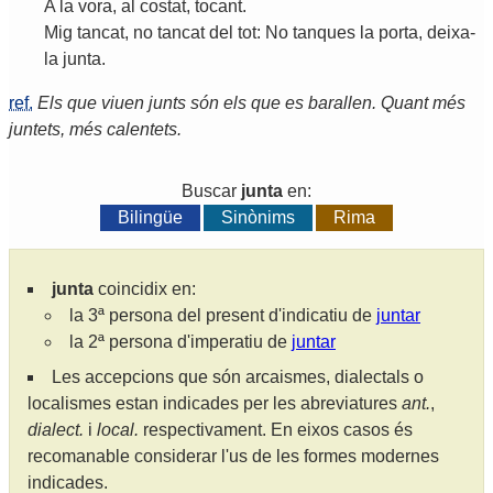
A
la
vora
,
al
costat
,
tocant
.
Mig
tancat
,
no
tancat
del
tot
:
No
tanques
la
porta
,
deixa
-
la
junta
.
ref.
Els que viuen junts són els que es barallen. Quant més
juntets, més calentets.
Buscar
junta
en:
Bilingüe
Sinònims
Rima
junta
coincidix en:
la 3ª persona del present d'indicatiu de
juntar
la 2ª persona d'imperatiu de
juntar
Les accepcions que són arcaismes, dialectals o
localismes estan indicades per les abreviatures
ant.
,
dialect.
i
local.
respectivament. En eixos casos és
recomanable considerar l'us de les formes modernes
indicades.