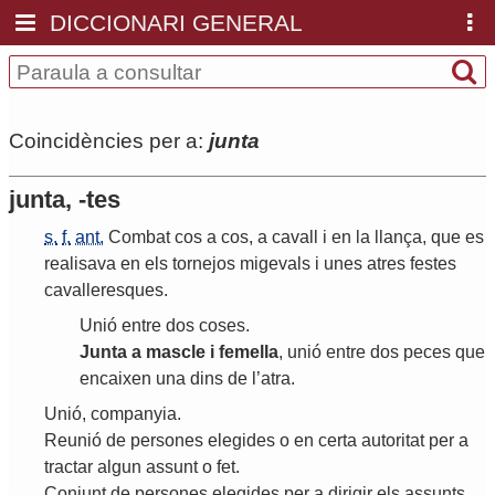
DICCIONARI GENERAL
Coincidències per a:
junta
junta, -tes
s.
f.
ant.
Combat
cos
a
cos
,
a
cavall
i
en
la
llança
,
que
es
realisava
en
els
tornejos
migevals
i
unes
atres
festes
cavalleresques
.
Unió
entre
dos
coses
.
Junta
a
mascle
i
femella
,
unió
entre
dos
peces
que
encaixen
una
dins
de
l
’
atra
.
Unió
,
companyia
.
Reunió
de
persones
elegides
o
en
certa
autoritat
per
a
tractar
algun
assunt
o
fet
.
Conjunt
de
persones
elegides
per
a
dirigir
els
assunts