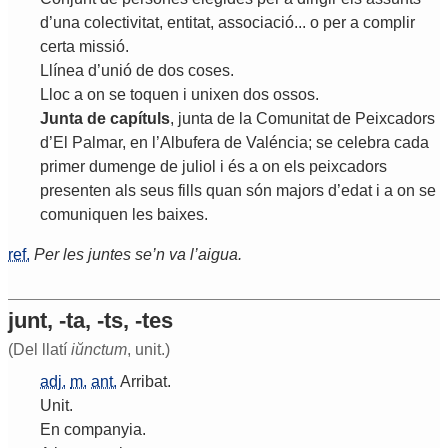
d
’
una
colectivitat
,
entitat
,
associació
...
o
per
a
complir
certa
missió
.
Llínea
d
’
unió
de
dos
coses
.
Lloc
a
on
se
toquen
i
unixen
dos
ossos
.
Junta
de
capítuls
,
junta
de
la
Comunitat
de
Peixcadors
d
’
El
Palmar
,
en
l
’
Albufera
de
Valéncia
;
se
celebra
cada
primer
dumenge
de
juliol
i
és
a
on
els
peixcadors
presenten
als
seus
fills
quan
són
majors
d
’
edat
i
a
on
se
comuniquen
les
baixes
.
ref.
Per les juntes se’n va l’aigua.
junt, -ta, -ts, -tes
(Del llatí
iŭnctum
, unit.)
adj.
m.
ant.
Arribat
.
Unit
.
En
companyia
.