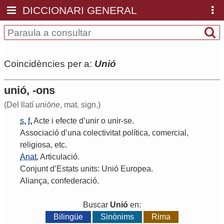
DICCIONARI GENERAL
Coincidències per a:
Unió
unió, -ons
(Del llatí
uniōne
, mat. sign.)
s.
f.
Acte
i
efecte
d
’
unir
o
unir
-
se
.
Associació
d
’
una
colectivitat
política
,
comercial
,
religiosa
,
etc
.
Anat.
Articulació
.
Conjunt
d
’
Estats
units
:
Unió
Europea
.
Aliança
,
confederació
.
Buscar
Unió
en:
Bilingüe
Sinònims
Rima