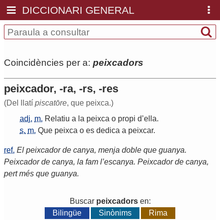
DICCIONARI GENERAL
Coincidències per a:
peixcadors
peixcador, -ra, -rs, -res
(Del llatí
piscatōre
, que peixca.)
adj.
m.
Relatiu
a
la
peixca
o
propi
d
’
ella
.
s.
m.
Que
peixca
o
es
dedica
a
peixcar
.
ref.
El peixcador de canya, menja doble que guanya.
Peixcador de canya, la fam l’escanya. Peixcador de canya,
pert més que guanya.
Buscar
peixcadors
en:
Bilingüe
Sinònims
Rima