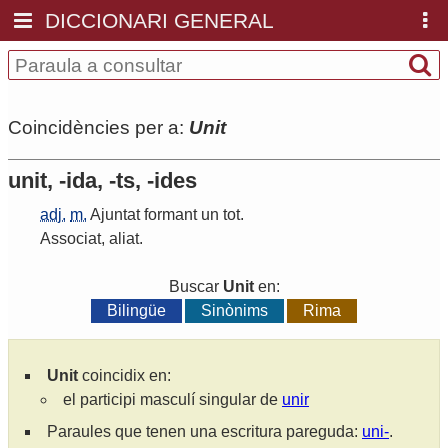
DICCIONARI GENERAL
Coincidències per a:
Unit
unit, -ida, -ts, -ides
adj.
m.
Ajuntat
formant
un
tot
.
Associat
,
aliat
.
Buscar
Unit
en:
Bilingüe
Sinònims
Rima
Unit
coincidix en:
el participi masculí singular de
unir
Paraules que tenen una escritura pareguda:
uni-
.