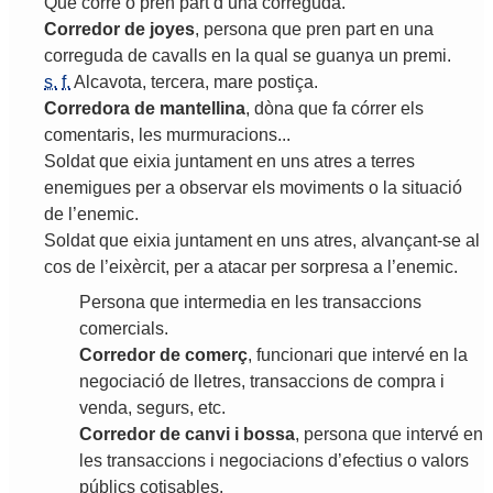
Que
corre
o
pren
part
d
’
una
correguda
.
Corredor
de
joyes
,
persona
que
pren
part
en
una
correguda
de
cavalls
en
la
qual
se
guanya
un
premi
.
s.
f.
Alcavota
,
tercera
,
mare
postiça
.
Corredora
de
mantellina
,
dòna
que
fa
córrer
els
comentaris
,
les
murmuracions
...
Soldat
que
eixia
juntament
en
uns
atres
a
terres
enemigues
per
a
observar
els
moviments
o
la
situació
de
l
’
enemic
.
Soldat
que
eixia
juntament
en
uns
atres
,
alvançant
-
se
al
cos
de
l
’
eixèrcit
,
per
a
atacar
per
sorpresa
a
l
’
enemic
.
Persona
que
intermedia
en
les
transaccions
comercials
.
Corredor
de
comerç
,
funcionari
que
intervé
en
la
negociació
de
lletres
,
transaccions
de
compra
i
venda
,
segurs
,
etc
.
Corredor
de
canvi
i
bossa
,
persona
que
intervé
en
les
transaccions
i
negociacions
d
’
efectius
o
valors
públics
cotisables
.