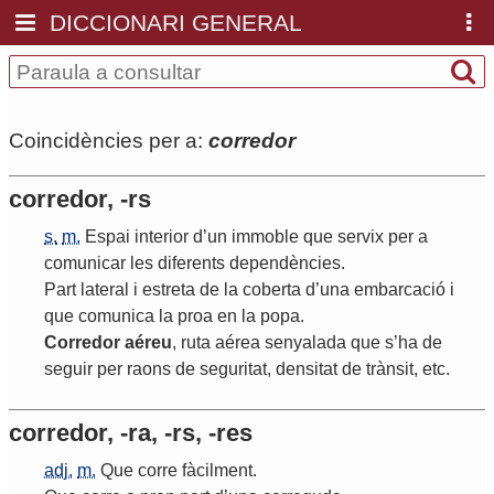
DICCIONARI GENERAL
Coincidències per a:
corredor
corredor, -rs
s.
m.
Espai
interior
d
’
un
immoble
que
servix
per
a
comunicar
les
diferents
dependències
.
Part
lateral
i
estreta
de
la
coberta
d
’
una
embarcació
i
que
comunica
la
proa
en
la
popa
.
Corredor
aéreu
,
ruta
aérea
senyalada
que
s
’
ha
de
seguir
per
raons
de
seguritat
,
densitat
de
trànsit
,
etc
.
corredor, -ra, -rs, -res
adj.
m.
Que
corre
fàcilment
.