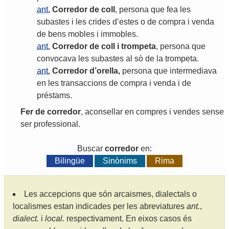
ant.
Corredor
de
coll
,
persona
que
fea
les
subastes
i
les
crides
d
’
estes
o
de
compra
i
venda
de
bens
mobles
i
immobles
.
ant.
Corredor
de
coll
i
trompeta
,
persona
que
convocava
les
subastes
al
sò
de
la
trompeta
.
ant.
Corredor
d
’
orella
,
persona
que
intermediava
en
les
transaccions
de
compra
i
venda
i
de
préstams
.
Fer
de
corredor
,
aconsellar
en
compres
i
vendes
sense
ser
professional
.
Buscar
corredor
en:
Bilingüe
Sinònims
Rima
Les accepcions que són arcaismes, dialectals o
localismes estan indicades per les abreviatures
ant.
,
dialect.
i
local.
respectivament. En eixos casos és