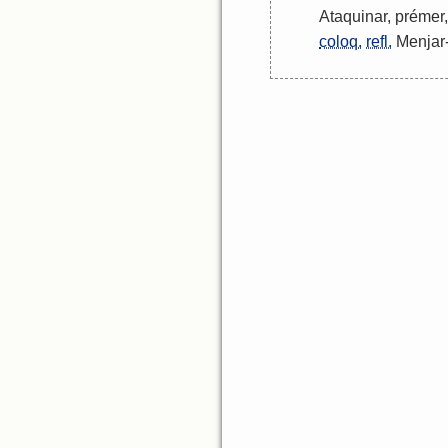
Ataquinar
,
prémer
coloq.
refl.
Menjar