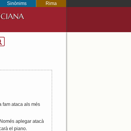
Sinònims
Rima
NCIANA
a
fam
ataca
als
més
Només
aplegar
atacà
carà
el
piano
.