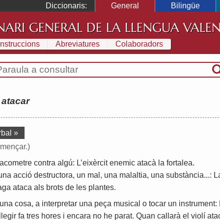
Diccionaris:
General
Bilingüe
NARI GENERAL DE LA LLENGUA VALE
Instruccions
Abreviatures
Colaboradors
:
atacar
rbal »
omençar.)
acometre
contra
algú
:
L
’
eixèrcit
enemic
atacà
la
fortalea
.
una
acció
destructora
,
un
mal
,
una
malaltia
,
una
substància
...:
L
aga
ataca
als
brots
de
les
plantes
.
una
cosa
,
a
interpretar
una
peça
musical
o
tocar
un
instrument
:
llegir
fa
tres
hores
i
encara
no
he
parat
.
Quan
callarà
el
violí
ata