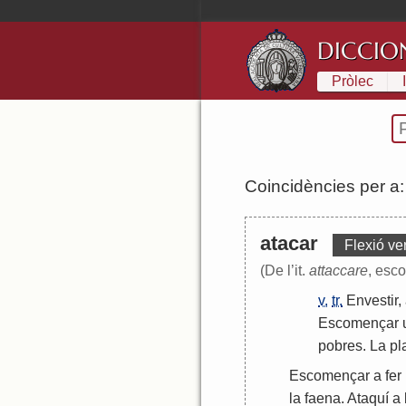
DICCIO
Pròlec
Coincidències per a
atacar
Flexió ve
(De l’it.
attaccare
, esc
v.
tr.
Envestir
,
Escomençar
pobres
.
La
pl
Escomençar
a
fer
la
faena
.
Ataquí
a