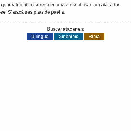
,
generalment
la
càrrega
en
una
arma
utilisant
un
atacador
.
-
se
:
S
’
atacà
tres
plats
de
paella
.
Buscar
atacar
en:
Bilingüe
Sinònims
Rima