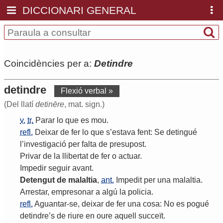
DICCIONARI GENERAL
Coincidències per a:
Detindre
detindre
Flexió verbal »
(Del llatí
detinēre
, mat. sign.)
v.
tr.
Parar
lo
que
es
mou
.
refl.
Deixar
de
fer
lo
que
s
’
estava
fent
:
Se
detingué
l
’
investigació
per
falta
de
presupost
.
Privar
de
la
llibertat
de
fer
o
actuar
.
Impedir
seguir
avant
.
Detengut
de
malaltia
,
ant.
Impedit
per
una
malaltia
.
Arrestar
,
empresonar
a
algú
la
policia
.
refl.
Aguantar
-
se
,
deixar
de
fer
una
cosa
:
No
es
pogué
detindre
’
s
de
riure
en
oure
aquell
succeït
.