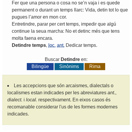
Fer
que
una
persona
o
cosa
no
se
’
n
vaja
i
es
quede
permanent
o
durant
un
temps
llarc
:
Vida
,
detin
tot
lo
que
pugues
l
’
amor
en
mon
cor
.
Entretindre
,
parar
per
cert
temps
,
impedir
que
algú
continue
la
seua
marcha
:
No
et
detinc
més
que
tens
molta
faena
encara
.
Detindre
temps
,
loc.
ant.
Dedicar
temps
.
Buscar
Detindre
en:
Bilingüe
Sinònims
Rima
Les accepcions que són arcaismes, dialectals o
localismes estan indicades per les abreviatures
ant.
,
dialect.
i
local.
respectivament. En eixos casos és
recomanable considerar l'us de les formes modernes
indicades.