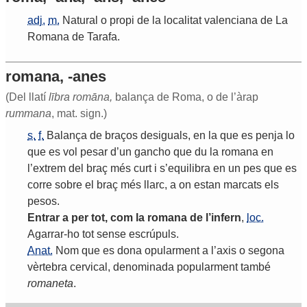
adj.
m.
Natural
o
propi
de
la
localitat
valenciana
de
La
Romana
de
Tarafa
.
romana, -anes
(Del llatí
lībra romāna,
balança de Roma, o de l’àrap
rummana
, mat. sign.)
s.
f.
Balança
de
braços
desiguals
,
en
la
que
es
penja
lo
que
es
vol
pesar
d
’
un
gancho
que
du
la
romana
en
l
’
extrem
del
braç
més
curt
i
s
’
equilibra
en
un
pes
que
es
corre
sobre
el
braç
més
llarc
,
a
on
estan
marcats
els
pesos
.
Entrar
a
per
tot
,
com
la
romana
de
l
’
infern
,
loc.
Agarrar
-
ho
tot
sense
escrúpuls
.
Anat.
Nom
que
es
dona
opularment
a
l
’
axis
o
segona
vèrtebra
cervical
,
denominada
popularment
també
romaneta
.