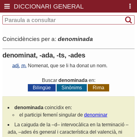
DICCIONARI GENERAL
Coincidències per a:
denominada
denominat, -ada, -ts, -ades
adj.
m.
Nomenat
,
que
se
li
ha
donat
un
nom
.
Buscar
denominada
en:
Bilingüe
Sinònims
Rima
denominada
coincidix en:
el participi femení singular de
denominar
La caiguda de la –d– intervocàlica en la terminació –
ada, –ades és general i característica del valencià, ni