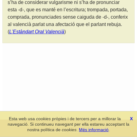
s’ha de considerar vulgarisme ni s’ha de pronunciar
esta -d-, que es manté en l’escritura; trompada, portada,
comprada, pronunciades sense caiguda de -d-, conferix
al valencià parlat una afectació que el parlant rebuja.
(
L'Estàndart Oral Valencià
)
Esta web usa
cookies
pròpies i de tercers per a millorar la
X
navegació. Si continueu navegant per ella estareu acceptant la
Secció de Llengua i Lliteratura Valencianes
-
Real Acadèmia de
nostra política de
cookies
.
Més informació
.
Cultura Valenciana
-
Política de privacitat