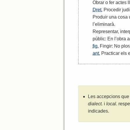
Obrar
o
fer
actes
l
Dret.
Procedir
jud
Produir
una
cosa
l
’
eliminarà
.
Representar
,
inter
públic
:
En
l
’
obra
a
fig.
Fingir
:
No
plor
ant.
Practicar
els
e
Les accepcions que 
dialect.
i
local.
respe
indicades.