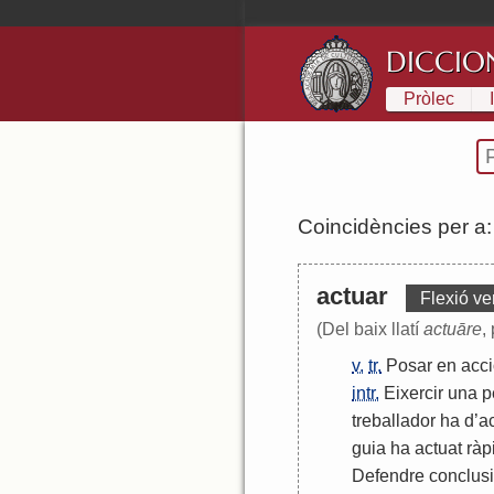
DICCIO
Pròlec
Coincidències per a
actuar
Flexió ve
(Del baix llatí
actuāre
,
v.
tr.
Posar
en
acc
intr.
Eixercir
una
p
treballador
ha
d
’
a
guia
ha
actuat
ràp
Defendre
conclus