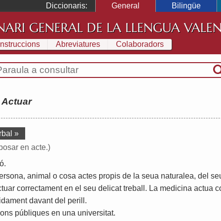
Diccionaris:
General
Bilingüe
NARI GENERAL DE LA LLENGUA VALE
Instruccions
Abreviatures
Colaboradors
:
Actuar
rbal »
 posar en acte.)
ió
.
ersona
,
animal
o
cosa
actes
propis
de
la
seua
naturalea
,
del
se
ctuar
correctament
en
el
seu
delicat
treball
.
La
medicina
actua
c
idament
davant
del
perill
.
ions
públiques
en
una
universitat
.