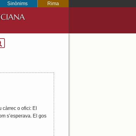
Sinònims
Rima
NCIANA
u
càrrec
o
ofici
:
El
om
s
’
esperava
.
El
gos