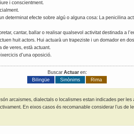
liure
i
conscientment
.
icialment
.
un
determinat
efecte
sobre
algú
o
alguna
cosa
:
La
penicilina
ac
pretar
,
cantar
,
ballar
o
realisar
qualsevol
activitat
destinada
a
l
’
e
ctuen
huit
actors
.
Hui
actuarà
un
trapeziste
i
un
domador
en
do
a
de
veres
,
està
actuant
.
ixercicis
d
’
una
oposició
.
Buscar
Actuar
en:
Bilingüe
Sinònims
Rima
són arcaismes, dialectals o localismes estan indicades per les
ctivament. En eixos casos és recomanable considerar l'us de 