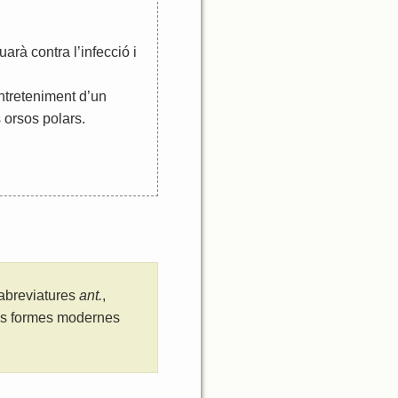
tuarà
contra
l
’
infecció
i
ntreteniment
d
’
un
s
orsos
polars
.
 abreviatures
ant.
,
les formes modernes