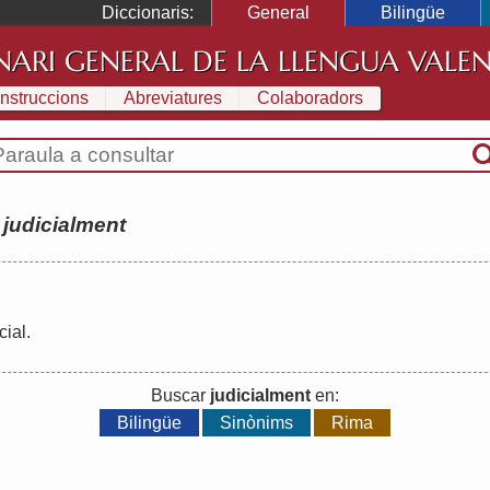
Diccionaris:
General
Bilingüe
NARI GENERAL DE LA LLENGUA VALE
Instruccions
Abreviatures
Colaboradors
:
judicialment
cial
.
Buscar
judicialment
en:
Bilingüe
Sinònims
Rima