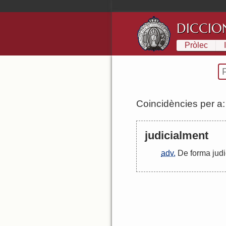
DICCIO
Pròlec
Coincidències per a
judicialment
adv.
De
forma
judi