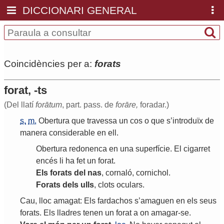
DICCIONARI GENERAL
Coincidències per a:
forats
forat, -ts
(Del llatí
forātum
, part. pass. de
forāre,
foradar.)
s.
m.
Obertura
que
travessa
un
cos
o
que
s
’
introduïx
de
manera
considerable
en
ell
.
Obertura
redonenca
en
una
superfície
.
El
cigarret
encés
li
ha
fet
un
forat
.
Els
forats
del
nas
,
cornaló
,
cornichol
.
Forats
dels
ulls
,
clots
oculars
.
Cau
,
lloc
amagat
:
Els
fardachos
s
’
amaguen
en
els
seus
forats
.
Els
lladres
tenen
un
forat
a
on
amagar
-
se
.