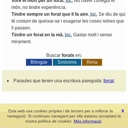
Vore
el
món
per
un
forat
,
loc.
No
haver
conegut
el
món
,
no
tindre
experiència
.
Tindre
sempre
un
forat
que
li
fa
aire
,
loc.
Se
diu
de
qui
té
costum
de
queixar
-
se
i
exagerar
les
coses
roïnes
que
li
passen
.
Tindre
un
forat
en
la
mà
,
loc.
Gastar
molt
i
sense
mirament
.
Buscar
forats
en:
Bilingüe
Sinònims
Rima
Paraules que tenen una escritura pareguda:
forrat
.
Esta web usa
cookies
pròpies i de tercers per a millorar la
X
navegació. Si continueu navegant per ella estareu acceptant la
Secció de Llengua i Lliteratura Valencianes
-
Real Acadèmia de
nostra política de
cookies
.
Més informació
.
Cultura Valenciana
-
Política de privacitat